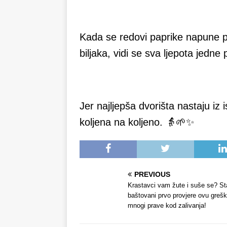
Kada se redovi paprike napune pl
biljaka, vidi se sva ljepota jedn
Jer najljepša dvorišta nastaju iz i
koljena na koljeno. 👵🌱✨
PREVIOUS
Krastavci vam žute i suše se? St
baštovani prvo provjere ovu grešk
mnogi prave kod zalivanja!