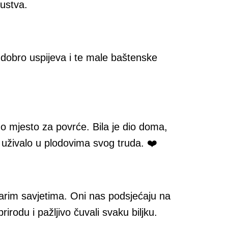
kustva.
a dobro uspijeva i te male baštenske
o mjesto za povrće. Bila je dio doma,
i uživalo u plodovima svog truda. ❤️
arim savjetima. Oni nas podsjećaju na
prirodu i pažljivo čuvali svaku biljku.