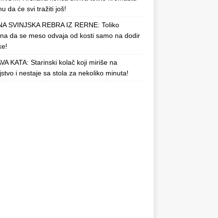
u da će svi tražiti još!
A SVINJSKA REBRA IZ RERNE: Toliko
a da se meso odvaja od kosti samo na dodir
ke!
A KATA: Starinski kolač koji miriše na
njstvo i nestaje sa stola za nekoliko minuta!