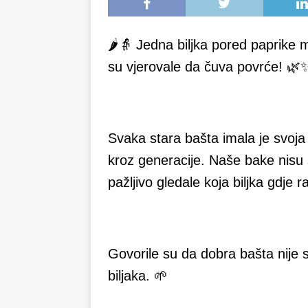
🌶👵 Jedna biljka pored paprike m
su vjerovale da čuva povrće! 🌿
Svaka stara bašta imala je svoja 
kroz generacije. Naše bake nisu
pažljivo gledale koja biljka gdje r
Govorile su da dobra bašta nije
biljaka. 🌱