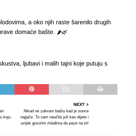
odovima, a oko njih raste šarenilo drugih
e prave domaće bašte. 🌶🌿
skustva, ljubavi i malih tajni koje putuju s
NEXT
ari
Nikad ne zalivam baštu kad je sunce
u koju
najjače. To sam naučila još kao dijete i
uvijek govorim mladima da paze na to!