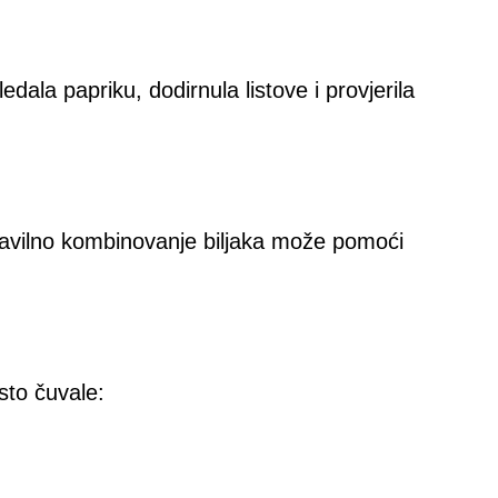
edala papriku, dodirnula listove i provjerila
pravilno kombinovanje biljaka može pomoći
sto čuvale: