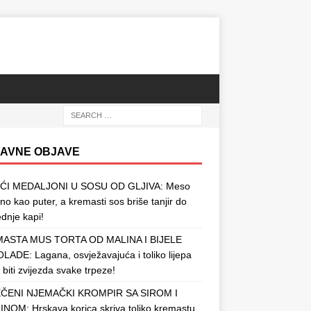
AVNE OBJAVE
ĆI MEDALJONI U SOSU OD GLJIVA: Meso
o kao puter, a kremasti sos briše tanjir do
ednje kapi!
ASTA MUS TORTA OD MALINA I BIJELE
ADE: Lagana, osvježavajuća i toliko lijepa
 biti zvijezda svake trpeze!
ČENI NJEMAČKI KROMPIR SA SIROM I
NOM: Hrskava korica skriva toliko kremastu