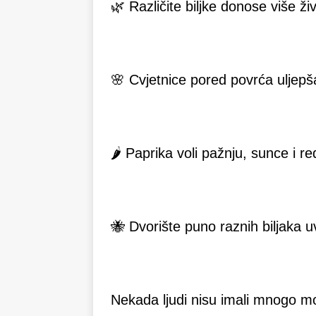
🌿 Različite biljke donose više ži
🌸 Cvjetnice pored povrća uljepša
🌶 Paprika voli pažnju, sunce i r
🐝 Dvorište puno raznih biljaka uvi
Nekada ljudi nisu imali mnogo m