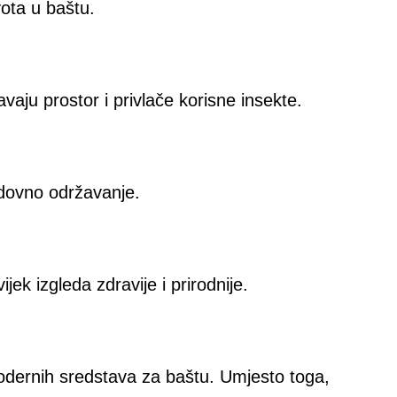
vota u baštu.
vaju prostor i privlače korisne insekte.
edovno održavanje.
jek izgleda zdravije i prirodnije.
odernih sredstava za baštu. Umjesto toga,