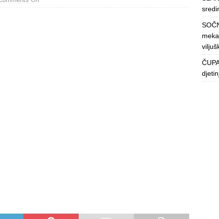
sredin
SOČN
mekan
viljuš
ČUPAV
djeti