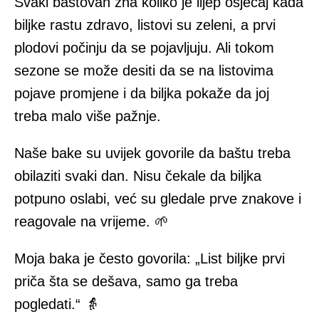
Svaki baštovan zna koliko je lijep osjećaj kada
biljke rastu zdravo, listovi su zeleni, a prvi
plodovi počinju da se pojavljuju. Ali tokom
sezone se može desiti da se na listovima
pojave promjene i da biljka pokaže da joj
treba malo više pažnje.
Naše bake su uvijek govorile da baštu treba
obilaziti svaki dan. Nisu čekale da biljka
potpuno oslabi, već su gledale prve znakove i
reagovale na vrijeme. 🌱
Moja baka je često govorila: „List biljke prvi
priča šta se dešava, samo ga treba
pogledati.“ 👵