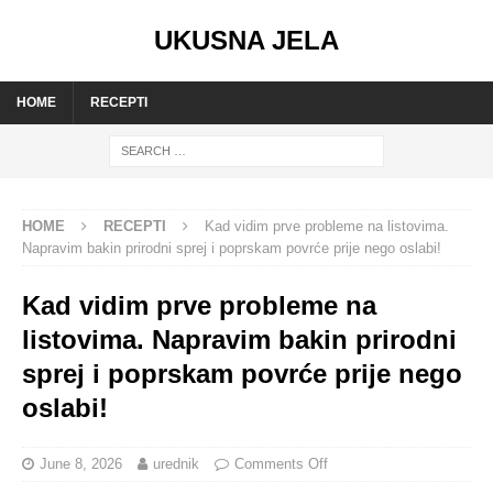
UKUSNA JELA
HOME
RECEPTI
HOME
RECEPTI
Kad vidim prve probleme na listovima.
Napravim bakin prirodni sprej i poprskam povrće prije nego oslabi!
Kad vidim prve probleme na
listovima. Napravim bakin prirodni
sprej i poprskam povrće prije nego
oslabi!
June 8, 2026
urednik
Comments Off