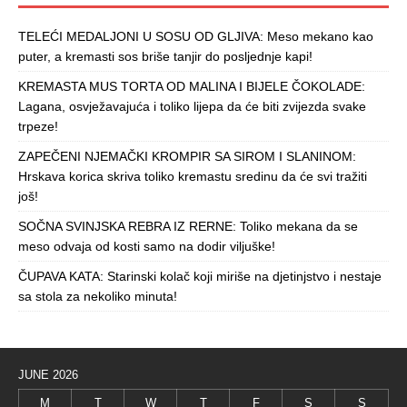
TELEĆI MEDALJONI U SOSU OD GLJIVA: Meso mekano kao
puter, a kremasti sos briše tanjir do posljednje kapi!
KREMASTA MUS TORTA OD MALINA I BIJELE ČOKOLADE:
Lagana, osvježavajuća i toliko lijepa da će biti zvijezda svake
trpeze!
ZAPEČENI NJEMAČKI KROMPIR SA SIROM I SLANINOM:
Hrskava korica skriva toliko kremastu sredinu da će svi tražiti
još!
SOČNA SVINJSKA REBRA IZ RERNE: Toliko mekana da se
meso odvaja od kosti samo na dodir viljuške!
ČUPAVA KATA: Starinski kolač koji miriše na djetinjstvo i nestaje
sa stola za nekoliko minuta!
JUNE 2026
M
T
W
T
F
S
S