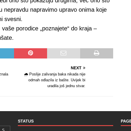
ebi ono što pokazuju drugima, već ono što
veću nepravdu napravimo upravo onima koje
i svesni.
z vaše porodice „poznajete“ do kraja –
ušate.
NEXT
znala
🌧️ Poslije zalivanja baka nikada nije
odmah odlazila iz bašte. Uvijek bi
uradila još jednu stvar.
STATUS
PAG
S