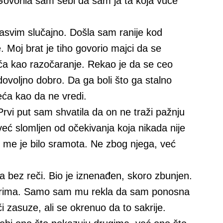
Govorila sam sebi da sam ja ta koja vuče
asvim slučajno. Došla sam ranije kod
e. Moj brat je tiho govorio majci da se
ća kao razočaranje. Rekao je da se ceo
 dovoljno dobro. Da ga boli što ga stalno
ća kao da ne vredi.
Prvi put sam shvatila da on ne traži pažnju
 već slomljen od očekivanja koja nikada nije
 me je bilo sramota. Ne zbog njega, već
ga bez reči. Bio je iznenađen, skoro zbunjen.
vorima. Samo sam mu rekla da sam ponosna
 zasuze, ali se okrenuo da to sakrije.