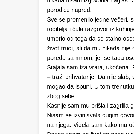
nikada nisam izgovorila naglas. 
porodicu napred.
Sve se promenilo jedne večeri, s
roditelja i čula razgovor iz kuhinj
umorio od toga da se stalno ose
život trudi, ali da mu nikada nije
porede sa mnom, jer se tada ose
Stajala sam iza vrata, ukočena. 
– traži prihvatanje. Da nije slab,
mogao da ispuni. U tom trenutku
zbog sebe.
Kasnije sam mu prišla i zagrlila 
Nisam se izvinjavala dugim go
na njega. Videla sam kako mu oči