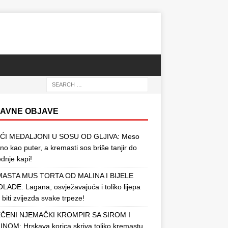
AVNE OBJAVE
ĆI MEDALJONI U SOSU OD GLJIVA: Meso
o kao puter, a kremasti sos briše tanjir do
ednje kapi!
ASTA MUS TORTA OD MALINA I BIJELE
ADE: Lagana, osvježavajuća i toliko lijepa
 biti zvijezda svake trpeze!
ČENI NJEMAČKI KROMPIR SA SIROM I
NOM: Hrskava korica skriva toliko kremastu