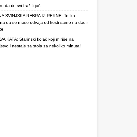
u da će svi tražiti još!
A SVINJSKA REBRA IZ RERNE: Toliko
a da se meso odvaja od kosti samo na dodir
ke!
A KATA: Starinski kolač koji miriše na
njstvo i nestaje sa stola za nekoliko minuta!