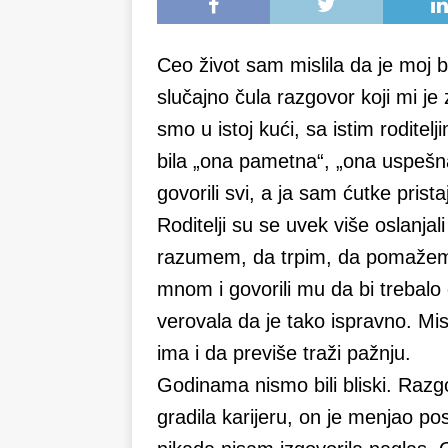
Ceo život sam mislila da je moj
slučajno čula razgovor koji mi j
smo u istoj kući, sa istim roditelj
bila „ona pametna“, „ona uspešna
govorili svi, a ja sam ćutke prista
Roditelji su se uvek više oslanj
razumem, da trpim, da pomažem. N
mnom i govorili mu da bi trebalo 
verovala da je tako ispravno. Mis
ima i da previše traži pažnju.
Godinama nismo bili bliski. Razgo
gradila karijeru, on je menjao po