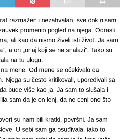
 brat razmažen i nezahvalan, sve dok nisam
e zauvek promenio pogled na njega. Odrasli
ima, ali kao da nismo živeli isti život. Ja sam
“, a on „onaj koji se ne snalazi“. Tako su
jala na tu ulogu.
ali na mene. Od mene se očekivalo da
jega su često kritikovali, upoređivali sa
da bude više kao ja. Ja sam to slušala i
lila sam da je on lenj, da ne ceni ono što
vori su nam bili kratki, površni. Ja sam
slove. U sebi sam ga osuđivala, iako to