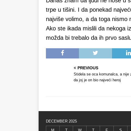
Danas znam da ljudi ne nose u s
trpe u tišini. I da ponekad naj
najviše volimo, a da toga nismo n
Ako ste ikada mislili da nekoga i
možda bi trebalo da ih prvo sasl
PREVIOUS
Stidela se oca komunalca, a nije 
da joj je on bio najveći heroj
DECEMBER 2025
M
T
W
T
F
S