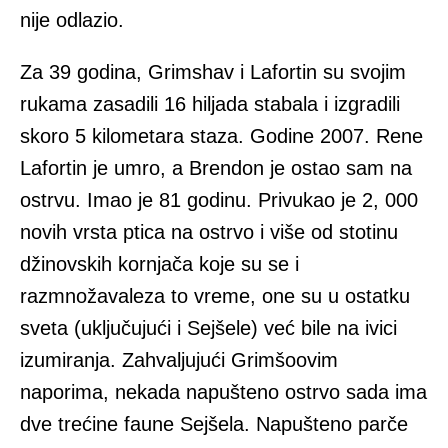
nije odlazio.
Za 39 godina, Grimshav i Lafortin su svojim
rukama zasadili 16 hiljada stabala i izgradili
skoro 5 kilometara staza. Godine 2007. Rene
Lafortin je umro, a Brendon je ostao sam na
ostrvu. Imao je 81 godinu. Privukao je 2, 000
novih vrsta ptica na ostrvo i više od stotinu
džinovskih kornjača koje su se i
razmnožavaleza to vreme, one su u ostatku
sveta (uključujući i Sejšele) već bile na ivici
izumiranja. Zahvaljujući Grimšoovim
naporima, nekada napušteno ostrvo sada ima
dve trećine faune Sejšela. Napušteno parče