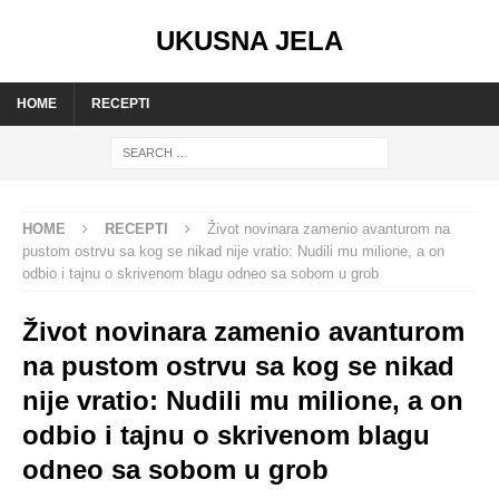
UKUSNA JELA
HOME
RECEPTI
HOME
RECEPTI
Život novinara zamenio avanturom na
pustom ostrvu sa kog se nikad nije vratio: Nudili mu milione, a on
odbio i tajnu o skrivenom blagu odneo sa sobom u grob
Život novinara zamenio avanturom
na pustom ostrvu sa kog se nikad
nije vratio: Nudili mu milione, a on
odbio i tajnu o skrivenom blagu
odneo sa sobom u grob