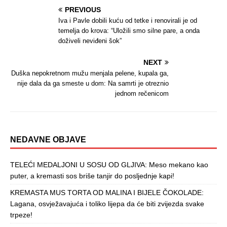
PREVIOUS
Iva i Pavle dobili kuću od tetke i renovirali je od
temelja do krova: “Uložili smo silne pare, a onda
doživeli neviđeni šok”
NEXT
Duška nepokretnom mužu menjala pelene, kupala ga,
nije dala da ga smeste u dom: Na samrti je otreznio
jednom rečenicom
NEDAVNE OBJAVE
TELEĆI MEDALJONI U SOSU OD GLJIVA: Meso mekano kao
puter, a kremasti sos briše tanjir do posljednje kapi!
KREMASTA MUS TORTA OD MALINA I BIJELE ČOKOLADE:
Lagana, osvježavajuća i toliko lijepa da će biti zvijezda svake
trpeze!