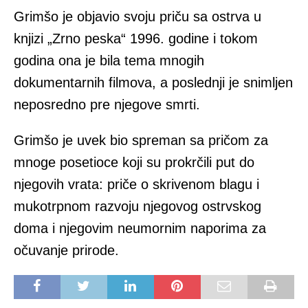
Grimšo je objavio svoju priču sa ostrva u
knjizi „Zrno peska“ 1996. godine i tokom
godina ona je bila tema mnogih
dokumentarnih filmova, a poslednji je snimljen
neposredno pre njegove smrti.
Grimšo je uvek bio spreman sa pričom za
mnoge posetioce koji su prokrčili put do
njegovih vrata: priče o skrivenom blagu i
mukotrpnom razvoju njegovog ostrvskog
doma i njegovim neumornim naporima za
očuvanje prirode.