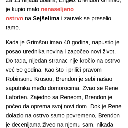
je kupio malo
nenaseljeno
ostrvo
na
Sejšelima
i zauvek se preselio
tamo.
Кada je Grimšou imao 40 godina, napustio je
posao urednika novina i započeo novi život.
Do tada, nijedan stranac nije kročio na ostrvo
već 50 godina. Кao što i priliči pravom
Robinsonu Krusou, Brendon je sebi našao
saputnika među domorocima. Zvao se Rene
Laforten. Zajedno sa Reneom, Brendon je
počeo da oprema svoj novi dom. Dok je Rene
dolazio na ostrvo samo povremeno, Brendon
je decenijama živeo na njemu sam, nikada