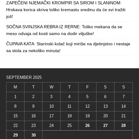
ZAPEČENI NJEMAČKI KROMPIR SA SIROM I SLANINOM:
Hrskava korica skriva toliko kremastu sredinu da će svi tražiti
još!
SOČNA SVINJSKA REBRA IZ RERNE: Toliko mekana da se
meso odvaja od kosti samo na dodir viljuške!
ČUPAVA KATA: Starinski kolač koji miriše na djetinjstvo i nestaje
sa stola za nekoliko minuta!
SEPTEMBER 2025
M
T
W
T
F
S
S
1
2
3
4
5
6
7
8
9
10
11
12
13
14
15
16
17
18
19
20
21
22
23
24
25
26
27
28
29
30