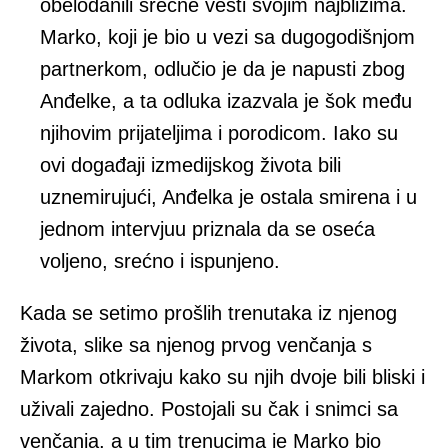
obelodanili srećne vesti svojim najbližima.
Marko, koji je bio u vezi sa dugogodišnjom
partnerkom, odlučio je da je napusti zbog
Anđelke, a ta odluka izazvala je šok među
njihovim prijateljima i porodicom. Iako su
ovi događaji izmedijskog života bili
uznemirujući, Anđelka je ostala smirena i u
jednom intervjuu priznala da se oseća
voljeno, srećno i ispunjeno.
Kada se setimo prošlih trenutaka iz njenog
života, slike sa njenog prvog venčanja s
Markom otkrivaju kako su njih dvoje bili bliski i
uživali zajedno. Postojali su čak i snimci sa
venčanja, a u tim trenucima je Marko bio