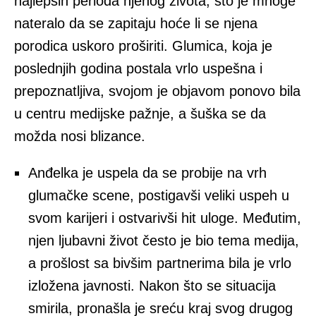
najlepših perioda njenog života, što je mnoge
nateralo da se zapitaju hoće li se njena
porodica uskoro proširiti. Glumica, koja je
poslednjih godina postala vrlo uspešna i
prepoznatljiva, svojom je objavom ponovo bila
u centru medijske pažnje, a šuška se da
možda nosi blizance.
Anđelka je uspela da se probije na vrh
glumačke scene, postigavši veliki uspeh u
svom karijeri i ostvarivši hit uloge. Međutim,
njen ljubavni život često je bio tema medija,
a prošlost sa bivšim partnerima bila je vrlo
izložena javnosti. Nakon što se situacija
smirila, pronašla je sreću kraj svog drugog