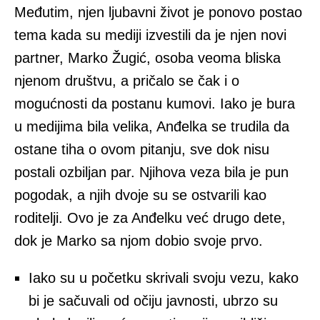
Međutim, njen ljubavni život je ponovo postao
tema kada su mediji izvestili da je njen novi
partner, Marko Žugić, osoba veoma bliska
njenom društvu, a pričalo se čak i o
mogućnosti da postanu kumovi. Iako je bura
u medijima bila velika, Anđelka se trudila da
ostane tiha o ovom pitanju, sve dok nisu
postali ozbiljan par. Njihova veza bila je pun
pogodak, a njih dvoje su se ostvarili kao
roditelji. Ovo je za Anđelku već drugo dete,
dok je Marko sa njom dobio svoje prvo.
Iako su u početku skrivali svoju vezu, kako
bi je sačuvali od očiju javnosti, ubrzo su