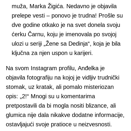
muža, Marka Žigića. Nedavno je objavila
prelepe vesti – ponovo je trudna! Prošle su
dve godine otkako je na svet donela svoju
ćerku Čarnu, koju je imenovala po svojoj
ulozi u seriji „Žene sa Dedinja“, koja je bila
ključna za njen uspon u karijeri.
Na svom Instagram profilu, Anđelka je
objavila fotografiju na kojoj je vidljiv trudnički
stomak, uz kratak, ali pomalo misteriozan
opis: „2!“ Mnogi su u komentarima
pretpostavili da bi mogla nositi blizance, ali
glumica nije dala nikakve dodatne informacije,
ostavljajući svoje pratioce u neizvesnosti.