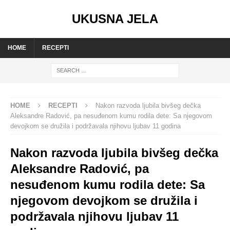
UKUSNA JELA
HOME
RECEPTI
HOME
RECEPTI
Nakon razvoda ljubila bivšeg dečka
Aleksandre Radović, pa nesuđenom kumu rodila dete: Sa njegovom
devojkom se družila i podržavala njihovu ljubav 11 godina
Nakon razvoda ljubila bivšeg dečka
Aleksandre Radović, pa
nesuđenom kumu rodila dete: Sa
njegovom devojkom se družila i
podržavala njihovu ljubav 11