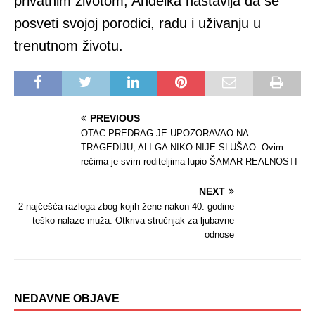
privatnim životom, Anđelka nastavlja da se
posveti svojoj porodici, radu i uživanju u
trenutnom životu.
PREVIOUS
OTAC PREDRAG JE UPOZORAVAO NA
TRAGEDIJU, ALI GA NIKO NIJE SLUŠAO: Ovim
rečima je svim roditeljima lupio ŠAMAR REALNOSTI
NEXT
2 najčešća razloga zbog kojih žene nakon 40. godine
teško nalaze muža: Otkriva stručnjak za ljubavne
odnose
NEDAVNE OBJAVE