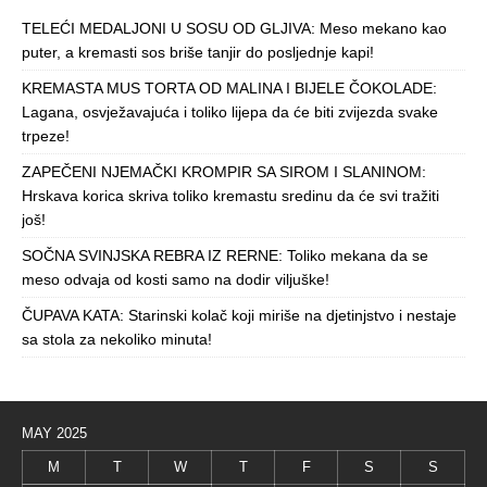
TELEĆI MEDALJONI U SOSU OD GLJIVA: Meso mekano kao
puter, a kremasti sos briše tanjir do posljednje kapi!
KREMASTA MUS TORTA OD MALINA I BIJELE ČOKOLADE:
Lagana, osvježavajuća i toliko lijepa da će biti zvijezda svake
trpeze!
ZAPEČENI NJEMAČKI KROMPIR SA SIROM I SLANINOM:
Hrskava korica skriva toliko kremastu sredinu da će svi tražiti
još!
SOČNA SVINJSKA REBRA IZ RERNE: Toliko mekana da se
meso odvaja od kosti samo na dodir viljuške!
ČUPAVA KATA: Starinski kolač koji miriše na djetinjstvo i nestaje
sa stola za nekoliko minuta!
MAY 2025
M
T
W
T
F
S
S