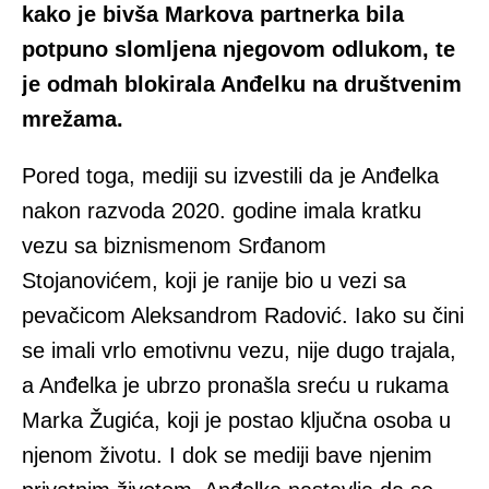
kako je bivša Markova partnerka bila
potpuno slomljena njegovom odlukom, te
je odmah blokirala Anđelku na društvenim
mrežama.
Pored toga, mediji su izvestili da je Anđelka
nakon razvoda 2020. godine imala kratku
vezu sa biznismenom Srđanom
Stojanovićem, koji je ranije bio u vezi sa
pevačicom Aleksandrom Radović. Iako su čini
se imali vrlo emotivnu vezu, nije dugo trajala,
a Anđelka je ubrzo pronašla sreću u rukama
Marka Žugića, koji je postao ključna osoba u
njenom životu. I dok se mediji bave njenim