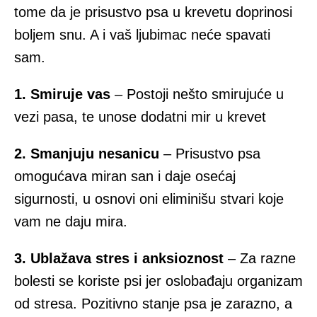
tome da je prisustvo psa u krevetu doprinosi
boljem snu. A i vaš ljubimac neće spavati
sam.
1. Smiruje vas
– Postoji nešto smirujuće u
vezi pasa, te unose dodatni mir u krevet
2. Smanjuju nesanicu
– Prisustvo psa
omogućava miran san i daje osećaj
sigurnosti, u osnovi oni eliminišu stvari koje
vam ne daju mira.
3. Ublažava stres i anksioznost
– Za razne
bolesti se koriste psi jer oslobađaju organizam
od stresa. Pozitivno stanje psa je zarazno, a