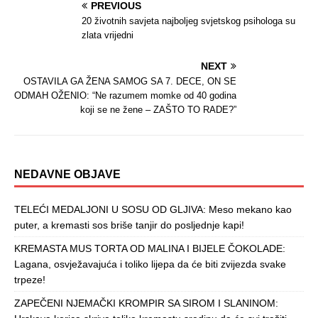
PREVIOUS
20 životnih savjeta najboljeg svjetskog psihologa su
zlata vrijedni
NEXT
OSTAVILA GA ŽENA SAMOG SA 7. DECE, ON SE
ODMAH OŽENIO: “Ne razumem momke od 40 godina
koji se ne žene – ZAŠTO TO RADE?”
NEDAVNE OBJAVE
TELEĆI MEDALJONI U SOSU OD GLJIVA: Meso mekano kao
puter, a kremasti sos briše tanjir do posljednje kapi!
KREMASTA MUS TORTA OD MALINA I BIJELE ČOKOLADE:
Lagana, osvježavajuća i toliko lijepa da će biti zvijezda svake
trpeze!
ZAPEČENI NJEMAČKI KROMPIR SA SIROM I SLANINOM: