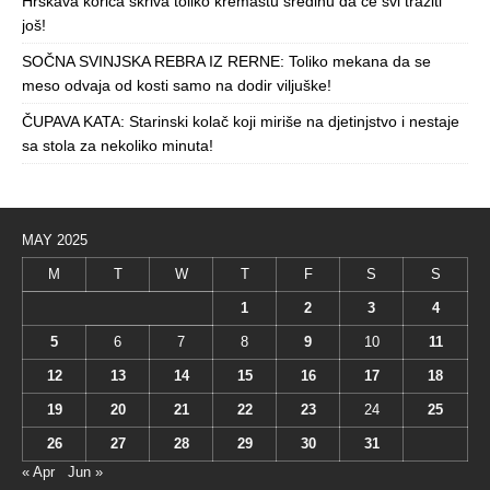
Hrskava korica skriva toliko kremastu sredinu da će svi tražiti
još!
SOČNA SVINJSKA REBRA IZ RERNE: Toliko mekana da se
meso odvaja od kosti samo na dodir viljuške!
ČUPAVA KATA: Starinski kolač koji miriše na djetinjstvo i nestaje
sa stola za nekoliko minuta!
MAY 2025
M
T
W
T
F
S
S
1
2
3
4
5
6
7
8
9
10
11
12
13
14
15
16
17
18
19
20
21
22
23
24
25
26
27
28
29
30
31
« Apr
Jun »