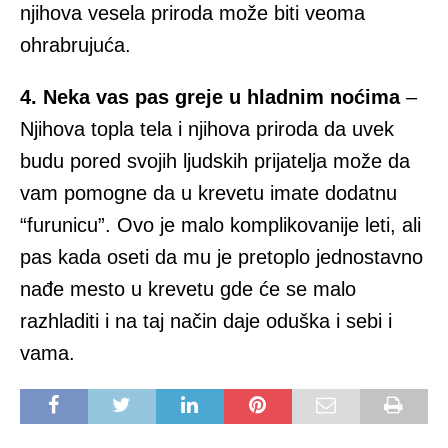
njihova vesela priroda može biti veoma
ohrabrujuća.
4. Neka vas pas greje u hladnim noćima
–
Njihova topla tela i njihova priroda da uvek
budu pored svojih ljudskih prijatelja može da
vam pomogne da u krevetu imate dodatnu
“furunicu”. Ovo je malo komplikovanije leti, ali
pas kada oseti da mu je pretoplo jednostavno
nađe mesto u krevetu gde će se malo
razhladiti i na taj način daje oduška i sebi i
vama.