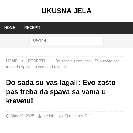
UKUSNA JELA
HOME
RECEPTI
HOME
RECEPTI
Do sada su vas lagali: Evo zašto pas
treba da spava sa vama u krevetu!
Do sada su vas lagali: Evo zašto
pas treba da spava sa vama u
krevetu!
May 19, 2025
urednik
Comments Off