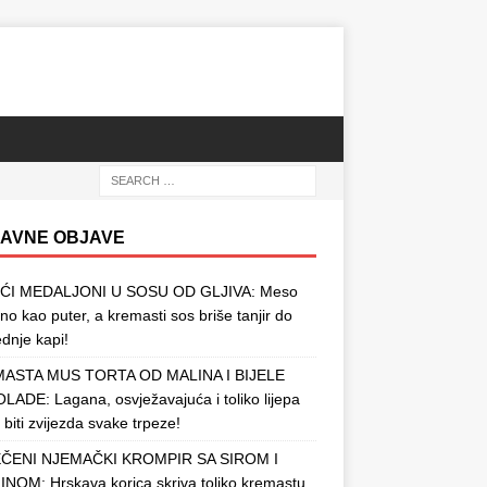
AVNE OBJAVE
ĆI MEDALJONI U SOSU OD GLJIVA: Meso
o kao puter, a kremasti sos briše tanjir do
ednje kapi!
ASTA MUS TORTA OD MALINA I BIJELE
ADE: Lagana, osvježavajuća i toliko lijepa
 biti zvijezda svake trpeze!
ČENI NJEMAČKI KROMPIR SA SIROM I
NOM: Hrskava korica skriva toliko kremastu