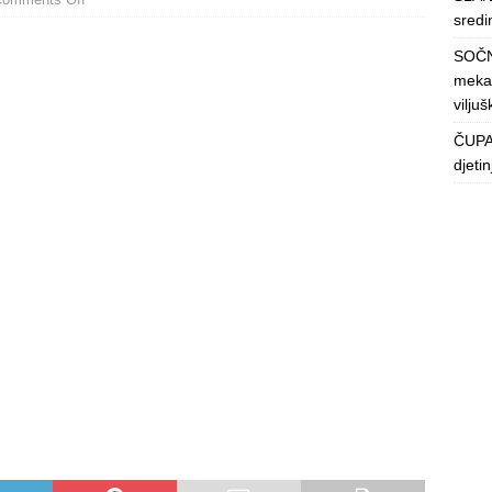
sredin
SOČN
mekan
viljuš
ČUPAV
djeti