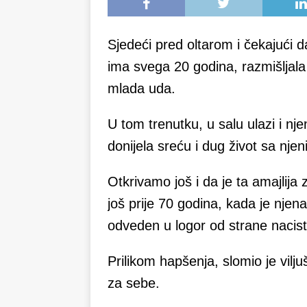
Sjedeći pred oltarom i čekajući
ima svega 20 godina, razmišljala
mlada uda.
U tom trenutku, u salu ulazi i njen
donijela sreću i dug život sa nj
Otkrivamo još i da je ta amajlija z
još prije 70 godina, kada je njen
odveden u logor od strane nacist
Prilikom hapšenja, slomio je vilj
za sebe.