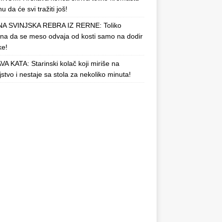
u da će svi tražiti još!
A SVINJSKA REBRA IZ RERNE: Toliko
a da se meso odvaja od kosti samo na dodir
ke!
A KATA: Starinski kolač koji miriše na
njstvo i nestaje sa stola za nekoliko minuta!