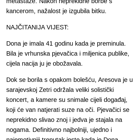
metastaze. Nakon neprekidne borbe s
kancerom, nažalost je izgubila bitku.
NAJČITANIJA VIJEST:
Dona je imala 41 godinu kada je preminula.
Bila je vrhunska pjevačica i miljenica publike,
cijela nacija ju je obožavala.
Dok se borila s opakom bolešću, Aresova je u
sarajevskoj Zetri održala veliki solistički
koncert, a kamere su snimale cijeli događaj,
koji će van natjerati suze na oči. Pjevačici se
neprekidno slivao znoj i jedva je stajala na
nogama. Definitivno najbolniji, ujedno i
najemotivniji trenutak jeste kada je Dona