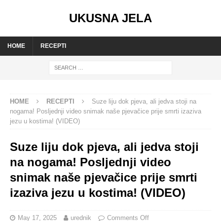
UKUSNA JELA
HOME
RECEPTI
HOME
RECEPTI
Suze liju dok pjeva, ali jedva stoji na
nogama! Posljednji video snimak naše pjevačice prije smrti izaziva
jezu u kostima! (VIDEO)
Suze liju dok pjeva, ali jedva stoji
na nogama! Posljednji video
snimak naše pjevačice prije smrti
izaziva jezu u kostima! (VIDEO)
May 17, 2025
urednik
Comments Off