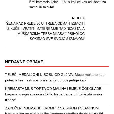
Brzi karamela kolač – Ukus koji će vas oduševiti za
samo 10 minuta!
NEXT
”ŽENA KAD PREĐE 50-U, TREBA ODMAH IZBACITI
IZ KUĆE I VRATITI MATERI! NIJE TAD NIZAŠTA, A
MUŠKARCIMA TREBA MLAĐA!” PSIHOLOG
ŠOKIRAO SVE SVOJOM IZJAVOM!
NEDAVNE OBJAVE
TELEĆI MEDALJONI U SOSU OD GLJIVA: Meso mekano kao
puter, a kremasti sos briše tanjir do posljednje kapi!
KREMASTA MUS TORTA OD MALINA I BIJELE ČOKOLADE:
Lagana, osvježavajuća i toliko lijepa da će biti zvijezda svake
trpeze!
ZAPEČENI NJEMAČKI KROMPIR SA SIROM I SLANINOM:
Hrskava korica skriva toliko kremastu sredinu da će svi tražiti