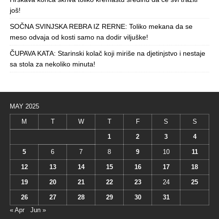
još!
SOČNA SVINJSKA REBRA IZ RERNE: Toliko mekana da se
meso odvaja od kosti samo na dodir viljuške!
ČUPAVA KATA: Starinski kolač koji miriše na djetinjstvo i nestaje
sa stola za nekoliko minuta!
MAY 2025
M
T
W
T
F
S
S
1
2
3
4
5
6
7
8
9
10
11
12
13
14
15
16
17
18
19
20
21
22
23
24
25
26
27
28
29
30
31
« Apr
Jun »