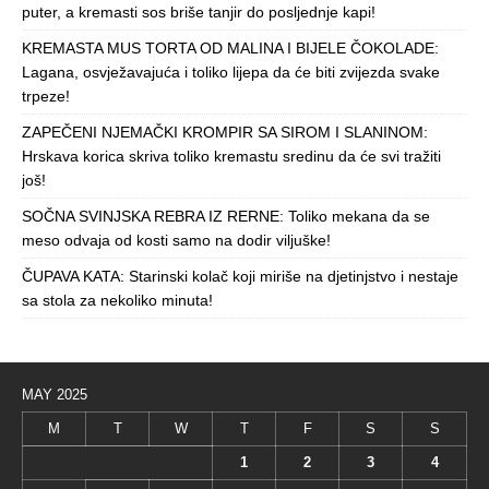
puter, a kremasti sos briše tanjir do posljednje kapi!
KREMASTA MUS TORTA OD MALINA I BIJELE ČOKOLADE:
Lagana, osvježavajuća i toliko lijepa da će biti zvijezda svake
trpeze!
ZAPEČENI NJEMAČKI KROMPIR SA SIROM I SLANINOM:
Hrskava korica skriva toliko kremastu sredinu da će svi tražiti
još!
SOČNA SVINJSKA REBRA IZ RERNE: Toliko mekana da se
meso odvaja od kosti samo na dodir viljuške!
ČUPAVA KATA: Starinski kolač koji miriše na djetinjstvo i nestaje
sa stola za nekoliko minuta!
MAY 2025
M
T
W
T
F
S
S
1
2
3
4