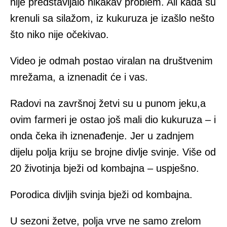
nije predstavljalo nikakav problem. Ali kada su
krenuli sa silažom, iz kukuruza je izašlo nešto
što niko nije očekivao.
Video je odmah postao viralan na društvenim
mrežama, a iznenadit će i vas.
Radovi na završnoj žetvi su u punom jeku,a
ovim farmeri je ostao još mali dio kukuruza – i
onda čeka ih iznenađenje. Jer u zadnjem
dijelu polja kriju se brojne divlje svinje. Više od
20 životinja bježi od kombajna – uspješno.
Porodica divljih svinja bježi od kombajna.
U sezoni žetve, polja vrve ne samo zrelom