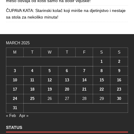
meso odvaja od kosti samo na dodir viljuške!
ČUPAVA KATA: Starinski kolač koji miriše na djetinjstvo i nestaje
sa stola za nekoliko minuta!
MARCH 2025
M
T
W
T
F
S
S
1
2
3
4
5
6
7
8
9
10
11
12
13
14
15
16
17
18
19
20
21
22
23
24
25
26
27
28
29
30
31
« Feb
Apr »
STATUS