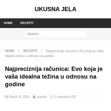
UKUSNA JELA
HOME
RECEPTI
HOME
RECEPTI
Najpreciznija računica: Evo koja je vaša
idealna težina u odnosu na godine
Najpreciznija računica: Evo koja je
vaša idealna težina u odnosu na
godine
March 9, 2025
urednik
Comments Off