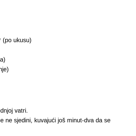
* (po ukusu)
a)
nje)
njoj vatri.
e ne sjedini, kuvajući još minut-dva da se