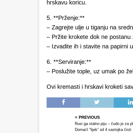
hrskavu koricu.
5. **Prženje:**
– Zagrejte ulje u tiganju na srednj
– Pržite krokete dok ne postanu 
– Izvadite ih i stavite na papirni 
6. **Serviranje:**
– Poslužite tople, uz umak po želj
Ovi kremasti i hrskavi kroketi 
PREVIOUS
Rusi ga stalno piju – čudo je za p
DomaćI “lijek” od 4 sastojka čisti