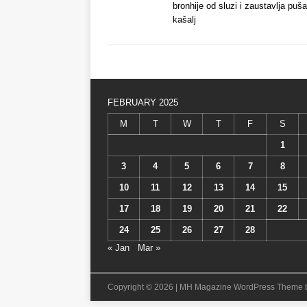
bronhije od sluzi i zaustavlja puš
kašalj
FEBRUARY 2025
M
T
W
T
F
S
1
3
4
5
6
7
8
10
11
12
13
14
15
17
18
19
20
21
22
24
25
26
27
28
« Jan
Mar »
Copyright © 2026 | MH Magazine WordPress Theme