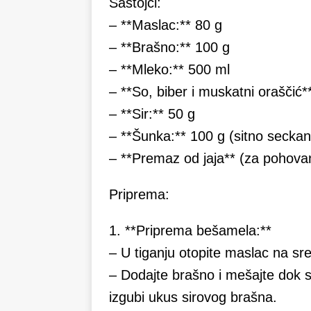
Sastojci:
– **Maslac:** 80 g
– **Brašno:** 100 g
– **Mleko:** 500 ml
– **So, biber i muskatni oraščić*
– **Sir:** 50 g
– **Šunka:** 100 g (sitno seckan
– **Premaz od jaja** (za pohova
Priprema:
1. **Priprema bešamela:**
– U tiganju otopite maslac na sred
– Dodajte brašno i mešajte dok s
izgubi ukus sirovog brašna.