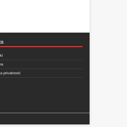
ES
kt
ma
ka privatnosti