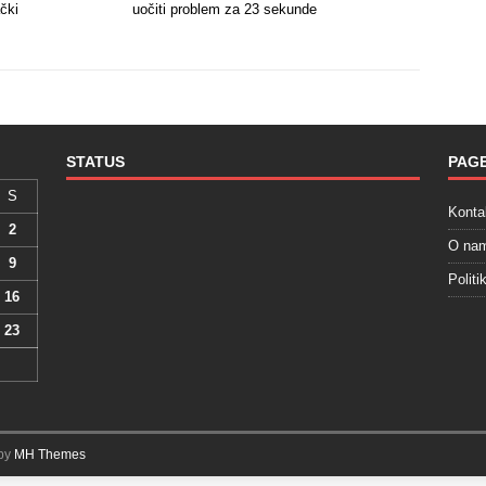
ački
uočiti problem za 23 sekunde
STATUS
PAG
S
Konta
2
O na
9
Politi
16
23
 by
MH Themes