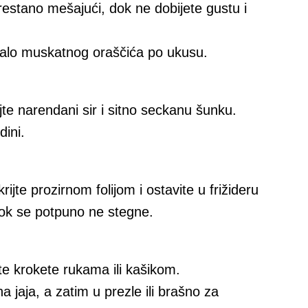
estano mešajući, dok ne dobijete gustu i
 malo muskatnog oraščića po ukusu.
jte narendani sir i sitno seckanu šunku.
dini.
jte prozirnom folijom i ostavite u frižideru
 dok se potpuno ne stegne.
e krokete rukama ili kašikom.
 jaja, a zatim u prezle ili brašno za