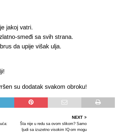
e jakoj vatri.
zlatno-smeđi sa svih strana.
ubrus da upije višak ulja.
i!
savršen su dodatak svakom obroku!
NEXT
luća:
Šta nije u redu sa ovom slikom? Samo
ljudi sa izuzetno visokim IQ-om mogu