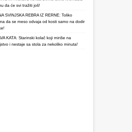
u da će svi tražiti još!
A SVINJSKA REBRA IZ RERNE: Toliko
a da se meso odvaja od kosti samo na dodir
ke!
A KATA: Starinski kolač koji miriše na
njstvo i nestaje sa stola za nekoliko minuta!