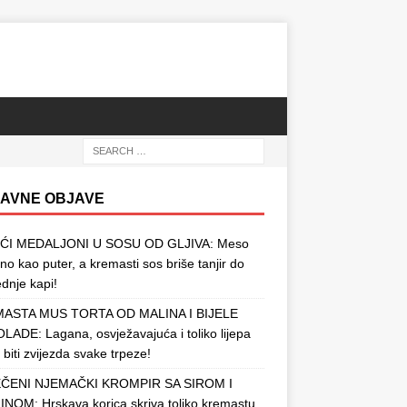
AVNE OBJAVE
ĆI MEDALJONI U SOSU OD GLJIVA: Meso
o kao puter, a kremasti sos briše tanjir do
ednje kapi!
ASTA MUS TORTA OD MALINA I BIJELE
ADE: Lagana, osvježavajuća i toliko lijepa
 biti zvijezda svake trpeze!
ČENI NJEMAČKI KROMPIR SA SIROM I
NOM: Hrskava korica skriva toliko kremastu