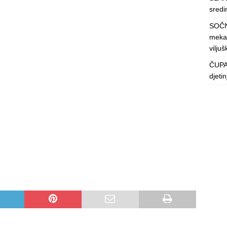
sredin
SOČN
mekan
viljuš
ČUPAV
djeti