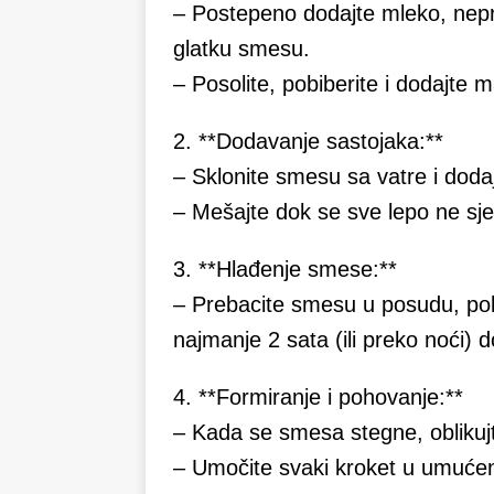
– Postepeno dodajte mleko, nepr
glatku smesu.
– Posolite, pobiberite i dodajte
2. **Dodavanje sastojaka:**
– Sklonite smesu sa vatre i doda
– Mešajte dok se sve lepo ne sje
3. **Hlađenje smese:**
– Prebacite smesu u posudu, pokri
najmanje 2 sata (ili preko noći)
4. **Formiranje i pohovanje:**
– Kada se smesa stegne, oblikujt
– Umočite svaki kroket u umućena