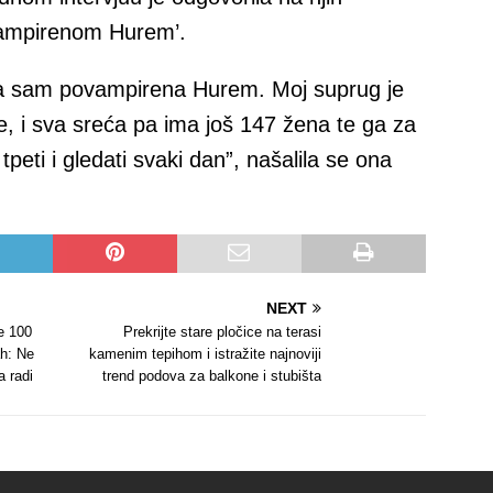
ovampirenom Hurem’.
a sam povampirena Hurem. Moj suprug je
e, i sva sreća pa ima još 147 žena te ga za
ti i gledati svaki dan”, našalila se ona
NEXT
e 100
Prekrijte stare pločice na terasi
ah: Ne
kamenim tepihom i istražite najnoviji
a radi
trend podova za balkone i stubišta