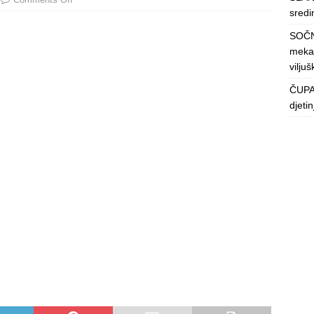
sredin
SOČN
mekan
viljuš
ČUPAV
djeti