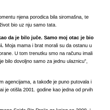
omentu njena porodica bila siromašna, te
 život bio uz nju samo tata.
o da je bilo juče. Samo moj otac je bio
i.
Moja mama i brat morali su da ostanu u
vorane. U tom trenutku smo na računu imali
 bilo dovoljno samo za jednu ulaznicu”,
im agencijama, a takođe je puno putovala i
bai je otišla 2001. godine kao jedna od prvih