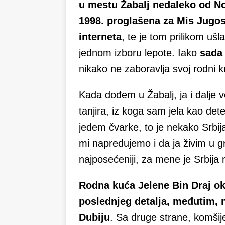
u mestu Žabalj nedaleko od No
1998. proglašena za Mis Jugosl
interneta
, te je tom prilikom ušla 
jednom izboru lepote. Iako
sada 
nikako ne zaboravlja svoj rodni kr
Kada dođem u Žabalj, ja i dalje
tanjira, iz koga sam jela kao de
jedem čvarke, to je nekako Srbij
mi napredujemo i da ja živim u gra
najposećeniji, za mene je Srbija 
Rodna kuća Jelene Bin Draj ok
poslednjeg detalja, međutim, nij
Dubiju
. Sa druge strane, komšij