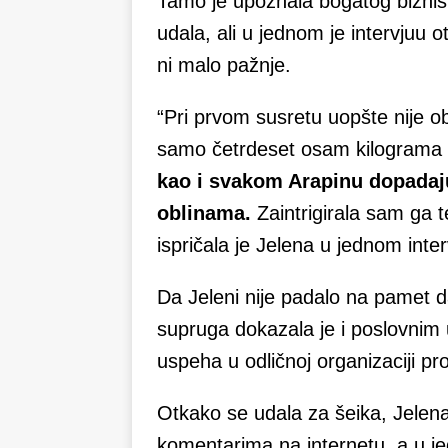
Tamo je upoznala bogatog biznis
udala, ali u jednom je intervjuu 
ni malo pažnje.
“Pri prvom susretu uopšte nije 
samo četrdeset osam kilograma i,
kao i svakom Arapinu dopadaju
oblinama.
Zaintrigirala sam ga 
ispričala je Jelena u jednom inte
Da Jeleni nije padalo na pamet d
supruga dokazala je i poslovnim u
uspeha u odličnoj organizaciji pr
Otkako se udala za šeika, Jelen
komentarima na internetu, a u je