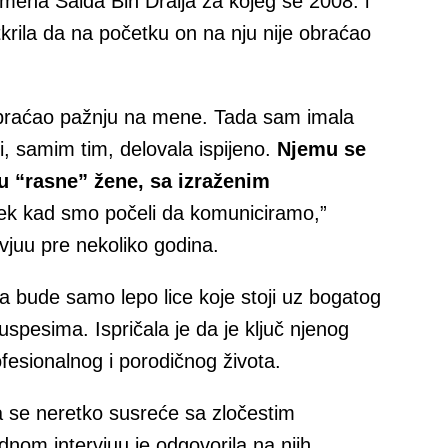
mena Saida Bin Draija za kojeg se 2008. i
otkrila da na početku on na nju nije obraćao
obraćao pažnju na mene. Tada sam imala
 samim tim, delovala ispijeno.
Njemu se
 “rasne” žene, sa izraženim
tek kad smo počeli da komuniciramo,”
rvjuu pre nekoliko godina.
a bude samo lepo lice koje stoji uz bogatog
spesima. Ispričala je da je ključ njenog
ofesionalnog i porodičnog života.
a se neretko susreće sa zločestim
dnom intervjuu je odgovorila na njih