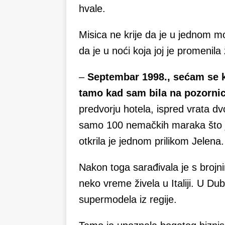
hvale.
Misica ne krije da je u jednom m
da je u noći koja joj je promenila
–
Septembar 1998., sećam se ka
tamo kad sam bila na pozornic
predvorju hotela, ispred vrata d
samo 100 nemačkih maraka što je
otkrila je jednom prilikom Jelena.
Nakon toga sarađivala je s brojn
neko vreme živela u Italiji. U Du
supermodela iz regije.