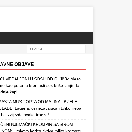
AVNE OBJAVE
ĆI MEDALJONI U SOSU OD GLJIVA: Meso
o kao puter, a kremasti sos briše tanjir do
ednje kapi!
ASTA MUS TORTA OD MALINA I BIJELE
ADE: Lagana, osvježavajuća i toliko lijepa
 biti zvijezda svake trpeze!
ČENI NJEMAČKI KROMPIR SA SIROM I
NOM: Hrskava korica skriva toliko kremastu