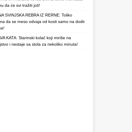
u da će svi tražiti još!
A SVINJSKA REBRA IZ RERNE: Toliko
a da se meso odvaja od kosti samo na dodir
ke!
A KATA: Starinski kolač koji miriše na
njstvo i nestaje sa stola za nekoliko minuta!