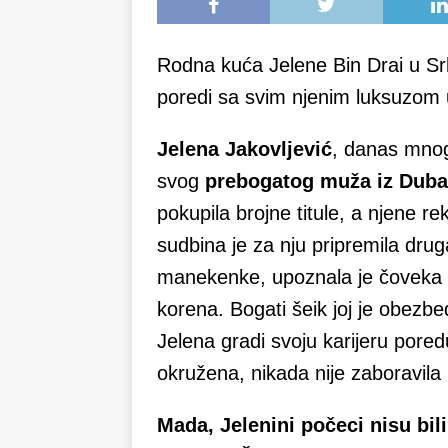
Rodna kuća Jelene Bin Drai u Srb
poredi sa svim njenim luksuzom 
Jelena Jakovljević
, danas mnog
svog
prebogatog muža iz Duba
pokupila brojne titule, a njene rek
sudbina je za nju pripremila druga
manekenke, upoznala je čoveka ko
korena. Bogati šeik joj je obezbed
Jelena gradi svoju karijeru pored
okružena, nikada nije zaboravila 
Mada, Jelenini počeci nisu bil