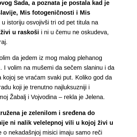
vog Sada, a poznata je postala kad je
avije, Mis fotogeničnosti i Mis
u istoriju osvojivši tri od pet titula na
živi u raskoši
i ni u čemu ne oskudeva,
aj.
 volim da jedem iz mog malog plehanog
te. I volim na mušemi da sečem slaninu i da
a kojoj se vraćam svaki put. Koliko god da
du koji je trenutno najluksuzniji i
moj Žabalj i Vojvodina – rekla je Jelena.
ružena je zelenilom i sređena do
e ni nalik velelepnoj vili u kojoj živi u
e o nekadašnjoj misici imaju samo reči