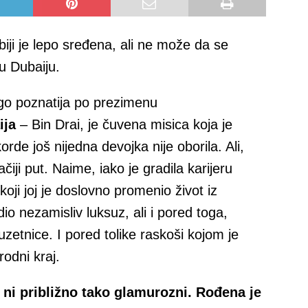
iji je lepo sređena, ali ne može da se
u Dubaiju.
o poznatija po prezimenu
ija
– Bin Drai, je čuvena misica koja je
orde još nijedna devojka nije oborila. Ali,
čiji put. Naime, iako je gradila karijeru
ji joj je doslovno promenio život iz
io nezamisliv luksuz, ali i pored toga,
uzetnice. I pored tolike raskoši kojom je
rodni kraj.
i ni približno tako glamurozni. Rođena je