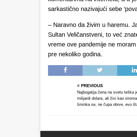
sarkastično nazivajući sebe ‘p
– Naravno da živim u haremu. J
Sultan Veličanstveni, to već znat
vreme ove pandemije ne moram tpe
pre nekoliko godina.
PREVIOUS
Najbogatija žena na svetu teška j
milijardi dolara, ali živi kao sirom
šminka se, ne čupa obrve, evo št