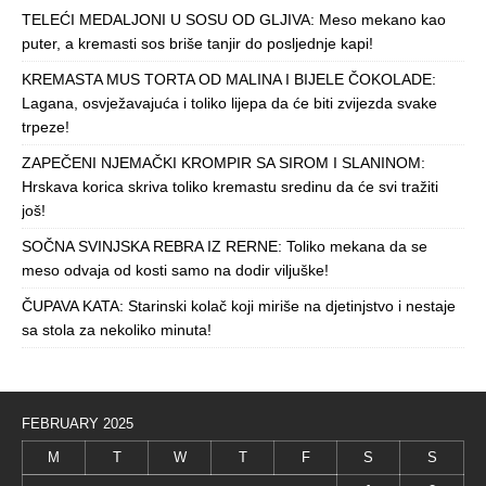
TELEĆI MEDALJONI U SOSU OD GLJIVA: Meso mekano kao
puter, a kremasti sos briše tanjir do posljednje kapi!
KREMASTA MUS TORTA OD MALINA I BIJELE ČOKOLADE:
Lagana, osvježavajuća i toliko lijepa da će biti zvijezda svake
trpeze!
ZAPEČENI NJEMAČKI KROMPIR SA SIROM I SLANINOM:
Hrskava korica skriva toliko kremastu sredinu da će svi tražiti
još!
SOČNA SVINJSKA REBRA IZ RERNE: Toliko mekana da se
meso odvaja od kosti samo na dodir viljuške!
ČUPAVA KATA: Starinski kolač koji miriše na djetinjstvo i nestaje
sa stola za nekoliko minuta!
FEBRUARY 2025
M
T
W
T
F
S
S