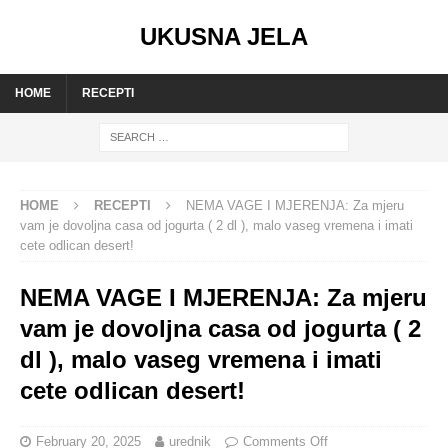
UKUSNA JELA
HOME
RECEPTI
HOME
RECEPTI
NEMA VAGE I MJERENJA: Za mjeru
vam je dovoljna casa od jogurta ( 2 dl ), malo vaseg vremena i imati
cete odlican desert!
NEMA VAGE I MJERENJA: Za mjeru
vam je dovoljna casa od jogurta ( 2
dl ), malo vaseg vremena i imati
cete odlican desert!
February 20, 2025
urednik
Comments Off