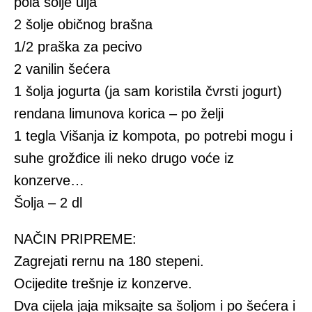
pola šolje ulja
2 šolje običnog brašna
1/2 praška za pecivo
2 vanilin šećera
1 šolja jogurta (ja sam koristila čvrsti jogurt)
rendana limunova korica – po želji
1 tegla Višanja iz kompota, po potrebi mogu i
suhe grožđice ili neko drugo voće iz
konzerve…
Šolja – 2 dl
NAČIN PRIPREME:
Zagrejati rernu na 180 stepeni.
Ocijedite trešnje iz konzerve.
Dva cijela jaja miksajte sa šoljom i po šećera i