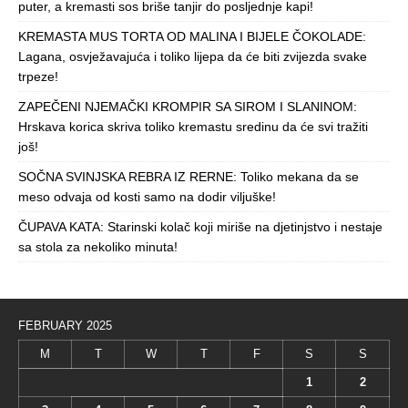
puter, a kremasti sos briše tanjir do posljednje kapi!
KREMASTA MUS TORTA OD MALINA I BIJELE ČOKOLADE:
Lagana, osvježavajuća i toliko lijepa da će biti zvijezda svake
trpeze!
ZAPEČENI NJEMAČKI KROMPIR SA SIROM I SLANINOM:
Hrskava korica skriva toliko kremastu sredinu da će svi tražiti
još!
SOČNA SVINJSKA REBRA IZ RERNE: Toliko mekana da se
meso odvaja od kosti samo na dodir viljuške!
ČUPAVA KATA: Starinski kolač koji miriše na djetinjstvo i nestaje
sa stola za nekoliko minuta!
FEBRUARY 2025
M
T
W
T
F
S
S
1
2