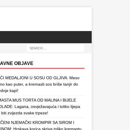
AVNE OBJAVE
ĆI MEDALJONI U SOSU OD GLJIVA: Meso
o kao puter, a kremasti sos briše tanjir do
ednje kapi!
ASTA MUS TORTA OD MALINA I BIJELE
ADE: Lagana, osvježavajuća i toliko lijepa
 biti zvijezda svake trpeze!
ČENI NJEMAČKI KROMPIR SA SIROM I
NOM: Hrskava korica skriva toliko kremastu