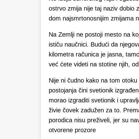
ostrvo zmija nije taj naziv dobio 
dom najsmrtonosnijim zmijama na 
Na Zemlji ne postoji mesto na ko
ističu naučnici. Budući da njegov
kilometra računica je jasna, tam
već ćete videti na stotine njih, 
Nije ni čudno kako na tom otoku l
postojanja čini svetionik izgrađe
morao izgraditi svetionik i upravl
živie čovek zadužen za to. Prema
porodica nisu preživeli, jer su n
otvorene prozore