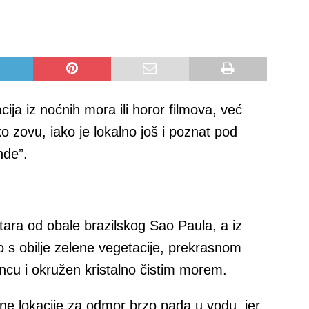
cija iz noćnih mora ili horor filmova, već
ko zovu, iako je lokalno još i poznat pod
nde”.
tara od obale brazilskog Sao Paula, a iz
 s obilje zelene vegetacije, prekrasnom
cu i okružen kristalno čistim morem.
čne lokacije za odmor brzo pada u vodu, jer