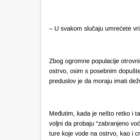
– U svakom slučaju umrećete vriš
Zbog ogromne populacije otrovnic
ostrvo, osim s posebnim dopušte
preduslov je da moraju imati dežur
Međutim, kada je nešto retko i t
voljni da probaju “zabranjeno voće
ture koje vode na ostrvo, kao i c