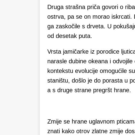
Druga strašna priča govori o ri
ostrva, pa se on morao iskrcati.
ga zaskočile s drveta. U pokušaj
od desetak puta.
Vrsta jamičarke iz porodice ljuti
narasle dubine okeana i odvojile 
kontekstu evolucije omogućile s
staništu, došlo je do porasta u pop
a s druge strane pregršt hrane.
Zmije se hrane uglavnom pticam
znati kako otrov zlatne zmije d