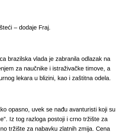
teći – dodaje Fraj.
a brazilska vlada je zabranila odlazak na
njem za naučnike i istraživačke timove, a
nog lekara u blizini, kao i zaštitna odela.
ako opasno, uvek se nađu avanturisti koji su
”. Iz tog razloga postoji i crno tržište za
rno tržište za nabavku zlatnih zmija. Cena