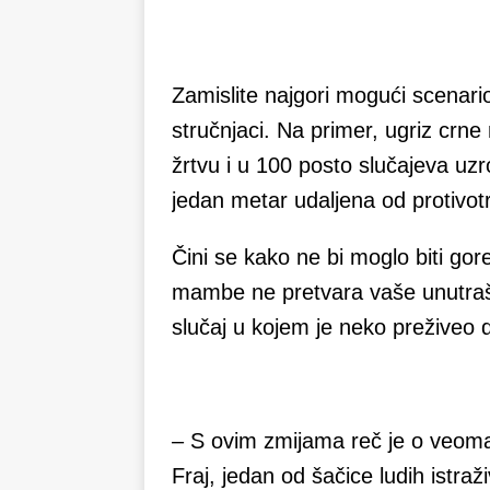
Zamislite najgori mogući scenario
stručnjaci. Na primer, ugriz crne
žrtvu i u 100 posto slučajeva uz
jedan metar udaljena od protivot
Čini se kako ne bi moglo biti gor
mambe ne pretvara vaše unutrašn
slučaj u kojem je neko preživeo 
– S ovim zmijama reč je o veoma 
Fraj, jedan od šačice ludih istraž