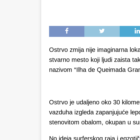
Ostrvo zmija nije imaginarna loka
stvarno mesto koji ljudi zaista ta
nazivom “Ilha de Queimada Gra
Ostrvo je udaljeno oko 30 kilome
vazduha izgleda zapanjujuće lepo
stenovitom obalom, okupan u sun
No ideja surferskog raja i egzoti