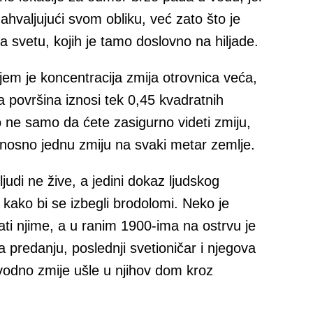
zahvaljujući svom obliku, već zato što je
svetu, kojih je tamo doslovno na hiljade.
jem je koncentracija zmija otrovnica veća,
a površina iznosi tek 0,45 kvadratnih
o ne samo da ćete zasigurno videti zmiju,
odnosno jednu zmiju na svaki metar zemlje.
judi ne žive, a jedini dokaz ljudskog
n kako bi se izbegli brodolomi. Neko je
jati njime, a u ranim 1900-ima na ostrvu je
 predanju, poslednji svetioničar i njegova
avodno zmije ušle u njihov dom kroz