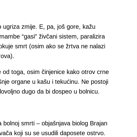
 ugriza zmije. E, pa, još gore, kažu
 mambe “gasi” živčani sistem, paralizira
rokuje smrt (osim ako se žrtva ne nalazi
rova).
e od toga, osim činjenice kako otrov crne
je organe u kašu i tekućinu. Ne postoji
dovoljno dugo da bi dospeo u bolnicu.
bolnoj smrti – objašnjava biolog Brajan
ivača koji su se usudili daposete ostrvo.