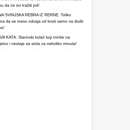
u da će svi tražiti još!
A SVINJSKA REBRA IZ RERNE: Toliko
a da se meso odvaja od kosti samo na dodir
ke!
A KATA: Starinski kolač koji miriše na
njstvo i nestaje sa stola za nekoliko minuta!