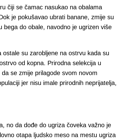
baru čiji se čamac nasukao na obalama
 Dok je pokušavao ubrati banane, zmije su
u bega do obale, navodno je ugrizen više
ca ostale su zarobljene na ostrvu kada su
ostrvo od kopna. Prirodna selekcija u
u da se zmije prilagode svom novom
ulaciji jer nisu imale prirodnih neprijatelja,
a, no da dođe do ugriza čoveka važno je
oslovno otapa ljudsko meso na mestu ugriza