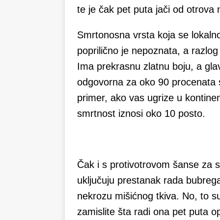
te je čak pet puta jači od otrov
Smrtonosna vrsta koja se lokaln
poprilično je nepoznata, a razlog 
Ima prekrasnu zlatnu boju, a glava
odgovorna za oko 90 procenata sv
primer, ako vas ugrize u kontinen
smrtnost iznosi oko 10 posto.
Čak i s protivotrovom šanse za 
uključuju prestanak rada bubrega
nekrozu mišićnog tkiva. No, to su
zamislite šta radi ona pet puta o