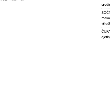
sredin
SOČN
mekan
viljuš
ČUPAV
djeti