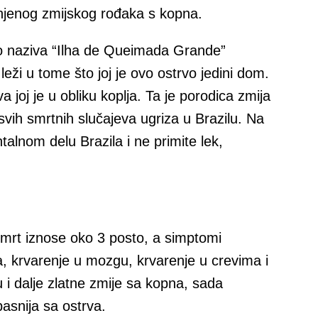
a njenog zmijskog rođaka s kopna.
o naziva “Ilha de Queimada Grande”
leži u tome što joj je ovo ostrvo jedini dom.
 joj je u obliku koplja. Ta je porodica zmija
ih smrtnih slučajeva ugriza u Brazilu. Na
talnom delu Brazila i ne primite lek,
smrt iznose oko 3 posto, a simptomi
, krvarenje u mozgu, krvarenje u crevima i
 i dalje zlatne zmije sa kopna, sada
pasnija sa ostrva.