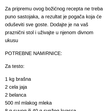
Za pripremu ovog božićnog recepta ne treba
puno sastojaka, a rezultat je pogača koja će
oduševiti sve goste. Dodajte je na vaš
praznični stol i uživajte u njenom divnom
ukusu
POTREBNE NAMIRNICE:
Za testo:
1 kg brašna
2 cela jaja
2 belanca
500 ml mlakog mleka
8 g suvog ili 40 g svežeg kvasca