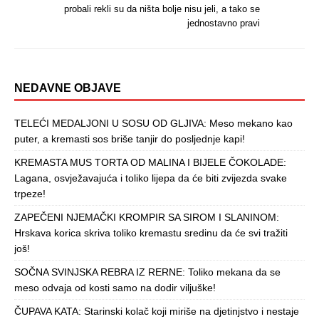
probali rekli su da ništa bolje nisu jeli, a tako se
jednostavno pravi
NEDAVNE OBJAVE
TELEĆI MEDALJONI U SOSU OD GLJIVA: Meso mekano kao
puter, a kremasti sos briše tanjir do posljednje kapi!
KREMASTA MUS TORTA OD MALINA I BIJELE ČOKOLADE:
Lagana, osvježavajuća i toliko lijepa da će biti zvijezda svake
trpeze!
ZAPEČENI NJEMAČKI KROMPIR SA SIROM I SLANINOM:
Hrskava korica skriva toliko kremastu sredinu da će svi tražiti
još!
SOČNA SVINJSKA REBRA IZ RERNE: Toliko mekana da se
meso odvaja od kosti samo na dodir viljuške!
ČUPAVA KATA: Starinski kolač koji miriše na djetinjstvo i nestaje