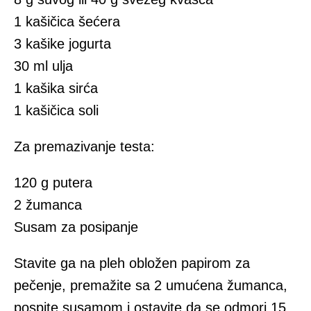
1 kašičica šećera
3 kašike jogurta
30 ml ulja
1 kašika sirća
1 kašičica soli
Za premazivanje testa:
120 g putera
2 žumanca
Susam za posipanje
Stavite ga na pleh obložen papirom za
pečenje, premažite sa 2 umućena žumanca,
pospite susamom i ostavite da se odmori 15