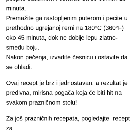
minuta.
Premažite ga rastopljenim puterom i pecite u
prethodno ugrejanoj rerni na 180°C (360°F)
oko 45 minuta, dok ne dobije lepu zlatno-
smeđu boju.
Nakon pečenja, izvadite česnicu i ostavite da
se ohladi.
Ovaj recept je brz i jednostavan, a rezultat je
predivna, mirisna pogača koja će biti hit na
svakom prazničnom stolu!
Za još prazničnih recepata, pogledajte recept
za