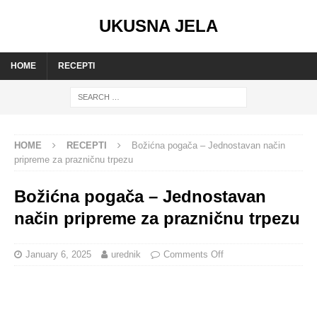
UKUSNA JELA
HOME
RECEPTI
HOME
RECEPTI
Božićna pogača – Jednostavan način
pripreme za prazničnu trpezu
Božićna pogača – Jednostavan
način pripreme za prazničnu trpezu
January 6, 2025
urednik
Comments Off