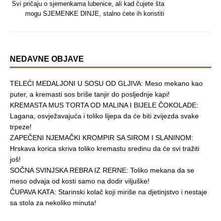
Svi pričaju o sjemenkama lubenice, ali kad čujete šta
mogu SJEMENKE DINJE, stalno ćete ih koristiti
NEDAVNE OBJAVE
TELEĆI MEDALJONI U SOSU OD GLJIVA: Meso mekano kao
puter, a kremasti sos briše tanjir do posljednje kapi!
KREMASTA MUS TORTA OD MALINA I BIJELE ČOKOLADE:
Lagana, osvježavajuća i toliko lijepa da će biti zvijezda svake
trpeze!
ZAPEČENI NJEMAČKI KROMPIR SA SIROM I SLANINOM:
Hrskava korica skriva toliko kremastu sredinu da će svi tražiti
još!
SOČNA SVINJSKA REBRA IZ RERNE: Toliko mekana da se
meso odvaja od kosti samo na dodir viljuške!
ČUPAVA KATA: Starinski kolač koji miriše na djetinjstvo i nestaje
sa stola za nekoliko minuta!