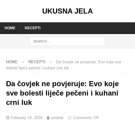
UKUSNA JELA
HOME
RECEPTI
HOME
RECEPTI
Da čovjek ne povjeruje: Evo koje sve
bolesti liječe pečeni i kuhani crni luk
Da čovjek ne povjeruje: Evo koje
sve bolesti liječe pečeni i kuhani
crni luk
February 14, 2024
urednik
Comments Off