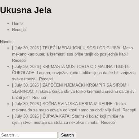
Ukusna Jela
Home
Recepti
Novosti
[ July 30, 2026 ]
TELEĆI MEDALJONI U SOSU OD GLJIVA: Meso
mekano kao puter, a kremasti sos briše tanjir do posljednje kapi!
Recepti
[ July 30, 2026 ]
KREMASTA MUS TORTA OD MALINA I BIJELE
ČOKOLADE: Lagana, osvježavajuća i toliko lijepa da će biti zvijezda
svake trpeze!
Recepti
[ July 30, 2026 ]
ZAPEČENI NJEMAČKI KROMPIR SA SIROM I
SLANINOM: Hrskava korica skriva toliko kremastu sredinu da će svi
tražiti još!
Recepti
[ July 30, 2026 ]
SOČNA SVINJSKA REBRA IZ RERNE: Toliko
mekana da se meso odvaja od kosti samo na dodir viljuške!
Recepti
[ July 30, 2026 ]
ČUPAVA KATA: Starinski kolač koji miriše na
djetinjstvo i nestaje sa stola za nekoliko minuta!
Recepti
Search