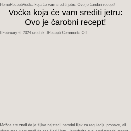
for:
Home
Recepti
Voćka koja će vam srediti jetru: Ovo je čarobni recept!
Voćka koja će vam srediti jetru:
Ovo je čarobni recept!
on
February 6, 2024
urednik
Recepti
Comments Off
Voćka
koja
će
vam
srediti
jetru:
Ovo
je
čarobni
recept!
Možda ste znali da je šljiva najstariji narodni lijek za regulaciju probave, ali