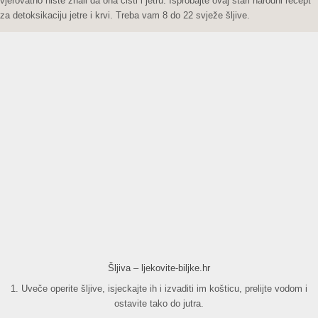
vjerovatno niste znali da ona čisti i jetru. Isprobajte ovaj stari narodni recept
za detoksikaciju jetre i krvi. Treba vam 8 do 22 svježe šljive.
Šljiva – ljekovite-biljke.hr
1. Uveče operite šljive, isjeckajte ih i izvaditi im košticu, prelijte vodom i
ostavite tako do jutra.