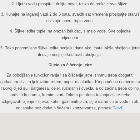
2. Ujutru vodu prospite i dolijte novu, toliko da prekrije sve šljive.
3. Kuhajte na laganoj vatri 2 do 3 sata, svakih sat vremena prosipajte staru i
dolivajte novu, toplu vodu.
4. Šljive jedite tople, na prazan želudac, s malo vode. Sve pojedite
odjednom.
5. Tako pripremljene šljive jedite nedjelju dana ako imate lakše oboljenje jetre
ili dvije nedjelje kod težih oboljenja.
Dijeta za čišćenje jetre
Za poboljšanje funkcioniranja i za čišćenje jetre ishranu treba obogatiti
gorkastim divljim ljekovitim biljem, poput maslačka. Preporučene namirnice u
takvoj dijeti su i šargareša, celer, ružmarin i cvekla, a od začina treba obilno
koristiti kurkumu, kumin i kari. Tokom pet dana trajanja dijete treba
izbjegavati pijenje mlijeka, kafe i gaziranih pića, pijte samo čistu vodu i sok
od jabuke bez dodatih šećera i konzervansa, prenosi “
Novi
“.