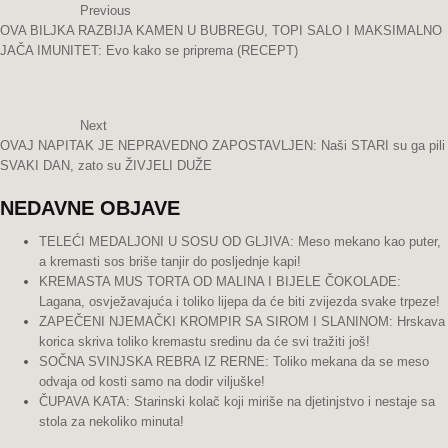
Previous
OVA BILJKA RAZBIJA KAMEN U BUBREGU, TOPI SALO I MAKSIMALNO
JAČA IMUNITET: Evo kako se priprema (RECEPT)
Next
OVAJ NAPITAK JE NEPRAVEDNO ZAPOSTAVLJEN: Naši STARI su ga pili
SVAKI DAN, zato su ŽIVJELI DUŽE
NEDAVNE OBJAVE
TELEĆI MEDALJONI U SOSU OD GLJIVA: Meso mekano kao puter,
a kremasti sos briše tanjir do posljednje kapi!
KREMASTA MUS TORTA OD MALINA I BIJELE ČOKOLADE:
Lagana, osvježavajuća i toliko lijepa da će biti zvijezda svake trpeze!
ZAPEČENI NJEMAČKI KROMPIR SA SIROM I SLANINOM: Hrskava
korica skriva toliko kremastu sredinu da će svi tražiti još!
SOČNA SVINJSKA REBRA IZ RERNE: Toliko mekana da se meso
odvaja od kosti samo na dodir viljuške!
ČUPAVA KATA: Starinski kolač koji miriše na djetinjstvo i nestaje sa
stola za nekoliko minuta!