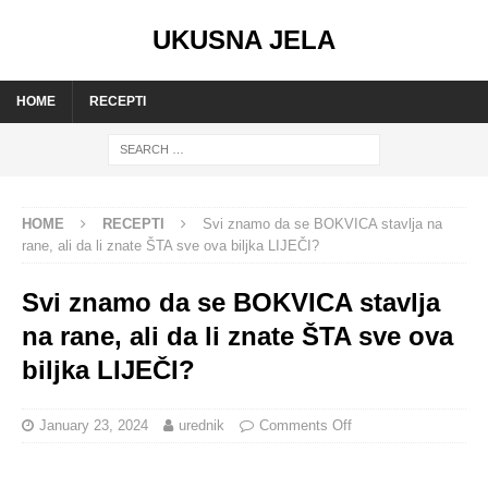
UKUSNA JELA
HOME
RECEPTI
HOME
RECEPTI
Svi znamo da se BOKVICA stavlja na
rane, ali da li znate ŠTA sve ova biljka LIJEČI?
Svi znamo da se BOKVICA stavlja
na rane, ali da li znate ŠTA sve ova
biljka LIJEČI?
January 23, 2024
urednik
Comments Off