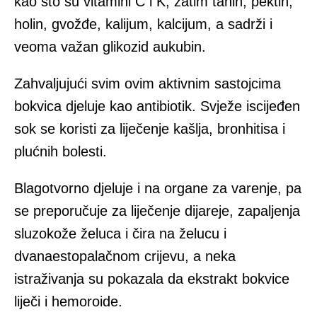
kao što su vitamini C i K, zatim tanin, pektin,
holin, gvožđe, kalijum, kalcijum, a sadrži i
veoma važan glikozid aukubin.
Zahvaljujući svim ovim aktivnim sastojcima
bokvica djeluje kao antibiotik. Svježe iscijeđen
sok se koristi za liječenje kašlja, bronhitisa i
plućnih bolesti.
Blagotvorno djeluje i na organe za varenje, pa
se preporučuje za liječenje dijareje, zapaljenja
sluzokože želuca i čira na želucu i
dvanaestopalačnom crijevu, a neka
istraživanja su pokazala da ekstrakt bokvice
liječi i hemoroide.