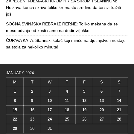
ZAPEČENI NJEMAČKI KROMPIR SA SIROM I SLANINOM:
Hrskava korica skriva toliko kremastu sredinu da će svi tražiti
još!
SOČNA SVINJSKA REBRA IZ RERNE: Toliko mekana da se
meso odvaja od kosti samo na dodir viljuške!
ČUPAVA KATA: Starinski kolač koji miriše na djetinjstvo i nestaje
sa stola za nekoliko minuta!
JANUARY 2024
M
T
W
T
F
S
S
1
2
3
4
5
6
7
8
9
10
11
12
13
14
15
16
17
18
19
20
21
22
23
24
25
26
27
28
29
30
31