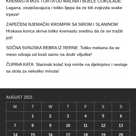
KREMASTA MUS TORTA OD MALINA I BIJELE ČOKOLADE:
Lagana, osvježavajuća i toliko lijepa da će biti zvijezda svake
trpeze!
ZAPEČENI NJEMAČKI KROMPIR SA SIROM I SLANINOM:
Hrskava korica skriva toliko kremastu sredinu da će svi tražiti
još!
SOČNA SVINJSKA REBRA IZ RERNE: Toliko mekana da se
meso odvaja od kosti samo na dodir viljuške!
ČUPAVA KATA: Starinski kolač koji miriše na djetinjstvo i nestaje
sa stola za nekoliko minuta!
AUGUST 2023
M
T
W
T
F
S
S
1
2
3
4
5
6
7
8
9
10
11
12
13
14
15
16
17
18
19
20