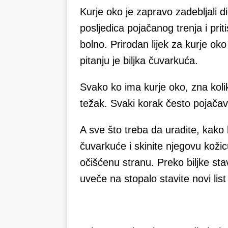
Kurje oko je zapravo zadebljali d
posljedica pojačanog trenja i prit
bolno. Prirodan lijek za kurje ok
pitanju je biljka čuvarkuća.
Svako ko ima kurje oko, zna kol
težak. Svaki korak često pojačav
A sve što treba da uradite, kako b
čuvarkuće i skinite njegovu kožicu
očišćenu stranu. Preko biljke stavi
uveče na stopalo stavite novi list 