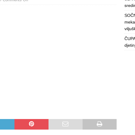
sredin
SOČN
mekan
viljuš
ČUPAV
djeti