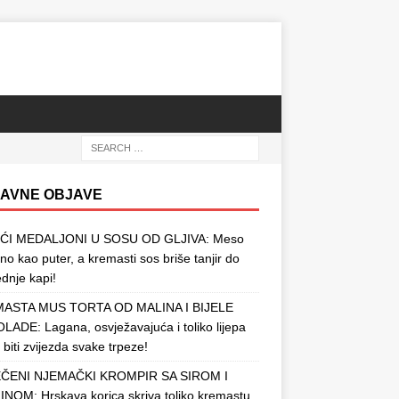
AVNE OBJAVE
ĆI MEDALJONI U SOSU OD GLJIVA: Meso
o kao puter, a kremasti sos briše tanjir do
ednje kapi!
ASTA MUS TORTA OD MALINA I BIJELE
ADE: Lagana, osvježavajuća i toliko lijepa
 biti zvijezda svake trpeze!
ČENI NJEMAČKI KROMPIR SA SIROM I
NOM: Hrskava korica skriva toliko kremastu