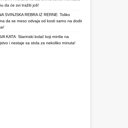
u da će svi tražiti još!
A SVINJSKA REBRA IZ RERNE: Toliko
a da se meso odvaja od kosti samo na dodir
ke!
A KATA: Starinski kolač koji miriše na
njstvo i nestaje sa stola za nekoliko minuta!