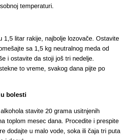
a sobnoj temperaturi.
u 1,5 litar rakije, najbolje lozovače. Ostavite
i pomešajte sa 1,5 kg neutralnog meda od
 i ostavite da stoji još tri nedelje.
tekne to vreme, svakog dana pijte po
ju bolesti
 alkohola stavite 20 grama usitnjenih
oji na toplom mesec dana. Procedite i prespite
e dodajte u malo vode, soka ili čaja tri puta