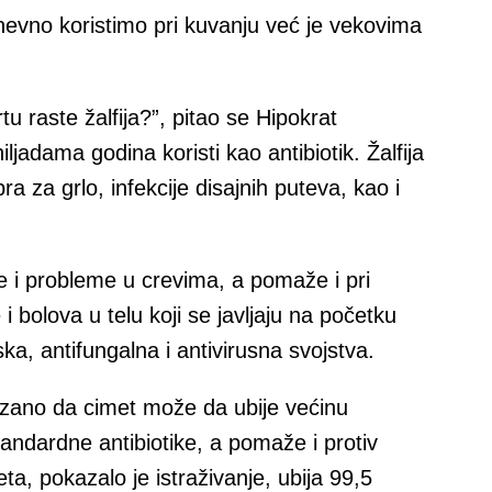
evno koristimo pri kuvanju već je vekovima
 raste žalfija?”, pitao se Hipokrat
iljadama godina koristi kao antibiotik. Žalfija
ra za grlo, infekcije disajnih puteva, kao i
je i probleme u crevima, a pomaže i pri
 bolova u telu koji se javljaju na početku
ska, antifungalna i antivirusna svojstva.
zano da cimet može da ubije većinu
tandardne antibiotike, a pomaže i protiv
ta, pokazalo je istraživanje, ubija 99,5