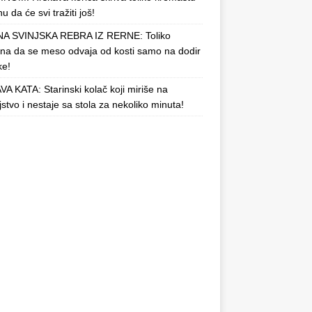
u da će svi tražiti još!
A SVINJSKA REBRA IZ RERNE: Toliko
a da se meso odvaja od kosti samo na dodir
ke!
A KATA: Starinski kolač koji miriše na
njstvo i nestaje sa stola za nekoliko minuta!