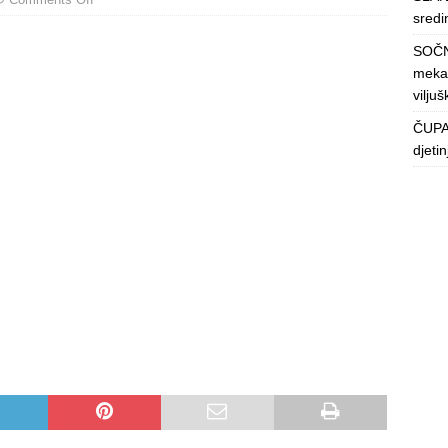
sredin
SOČN
mekan
viljuš
ČUPAV
djeti