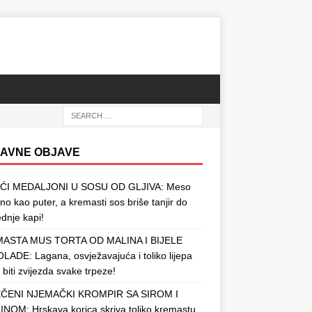
AVNE OBJAVE
ĆI MEDALJONI U SOSU OD GLJIVA: Meso
o kao puter, a kremasti sos briše tanjir do
ednje kapi!
ASTA MUS TORTA OD MALINA I BIJELE
ADE: Lagana, osvježavajuća i toliko lijepa
 biti zvijezda svake trpeze!
ČENI NJEMAČKI KROMPIR SA SIROM I
NOM: Hrskava korica skriva toliko kremastu