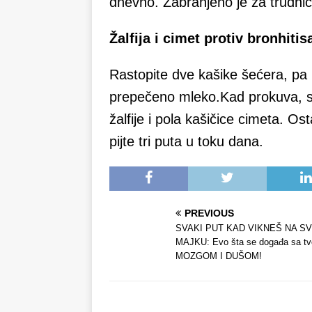
dnevno. Zabranjeno je za trudnic
Žalfija i cimet protiv bronhitis
Rastopite dve kašike šećera, pa p
prepečeno mleko.Kad prokuva, ski
žalfije i pola kašičice cimeta. Os
pijte tri puta u toku dana.
PREVIOUS
SVAKI PUT KAD VIKNEŠ NA S
MAJKU: Evo šta se događa sa tv
MOZGOM I DUŠOM!