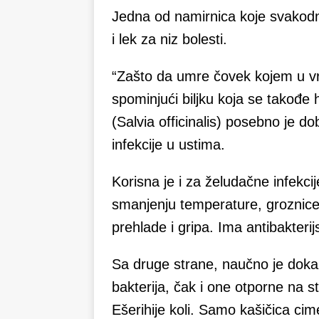
Jedna od namirnica koje svakodn
i lek za niz bolesti.
“Zašto da umre čovek kojem u vrtu
spominjući biljku koja se takođe h
(Salvia officinalis) posebno je dob
infekcije u ustima.
Korisna je i za želudačne infekci
smanjenju temperature, groznice i
prehlade i gripa. Ima antibakterij
Sa druge strane, naučno je doka
bakterija, čak i one otporne na s
Ešerihije koli. Samo kašičica cime