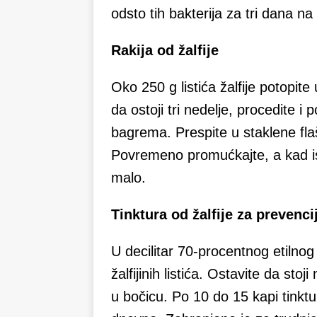
odsto tih bakterija za tri dana n
Rakija od žalfije
Oko 250 g listića žalfije potopite 
da ostoji tri nedelje, procedite 
bagrema. Prespite u staklene flaše
Povremeno promućkajte, a kad is
malo.
Tinktura od žalfije za prevenci
U decilitar 70-procentnog etilnog
žalfijinih listića. Ostavite da st
u bočicu. Po 10 do 15 kapi tinktur