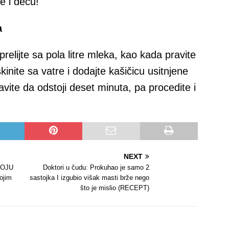
e i decu!
a
relijte sa pola litre mleka, kao kada pravite
nite sa vatre i dodajte kašičicu usitnjene
tavite da odstoji deset minuta, pa procedite i
NEXT
VOJU
Doktori u čudu: Prokuhao je samo 2
ojim
sastojka I izgubio višak masti brže nego
što je mislio (RECEPT)