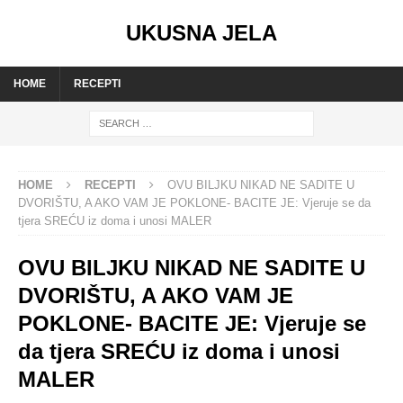
UKUSNA JELA
HOME
RECEPTI
HOME
RECEPTI
OVU BILJKU NIKAD NE SADITE U
DVORIŠTU, A AKO VAM JE POKLONE- BACITE JE: Vjeruje se da
tjera SREĆU iz doma i unosi MALER
OVU BILJKU NIKAD NE SADITE U
DVORIŠTU, A AKO VAM JE
POKLONE- BACITE JE: Vjeruje se
da tjera SREĆU iz doma i unosi
MALER