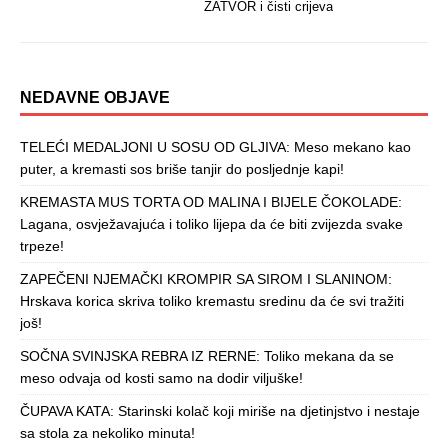
ZATVOR i čisti crijeva
NEDAVNE OBJAVE
TELEĆI MEDALJONI U SOSU OD GLJIVA: Meso mekano kao
puter, a kremasti sos briše tanjir do posljednje kapi!
KREMASTA MUS TORTA OD MALINA I BIJELE ČOKOLADE:
Lagana, osvježavajuća i toliko lijepa da će biti zvijezda svake
trpeze!
ZAPEČENI NJEMAČKI KROMPIR SA SIROM I SLANINOM:
Hrskava korica skriva toliko kremastu sredinu da će svi tražiti
još!
SOČNA SVINJSKA REBRA IZ RERNE: Toliko mekana da se
meso odvaja od kosti samo na dodir viljuške!
ČUPAVA KATA: Starinski kolač koji miriše na djetinjstvo i nestaje
sa stola za nekoliko minuta!