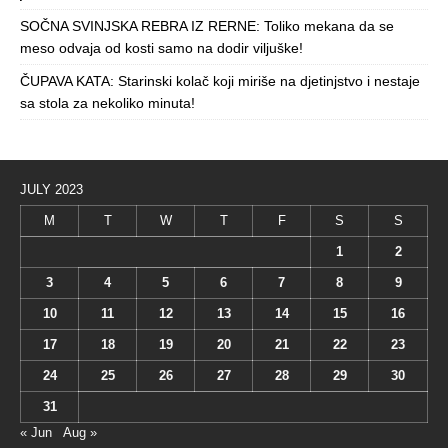
SOČNA SVINJSKA REBRA IZ RERNE: Toliko mekana da se
meso odvaja od kosti samo na dodir viljuške!
ČUPAVA KATA: Starinski kolač koji miriše na djetinjstvo i nestaje
sa stola za nekoliko minuta!
JULY 2023
M
T
W
T
F
S
S
1
2
3
4
5
6
7
8
9
10
11
12
13
14
15
16
17
18
19
20
21
22
23
24
25
26
27
28
29
30
31
« Jun
Aug »