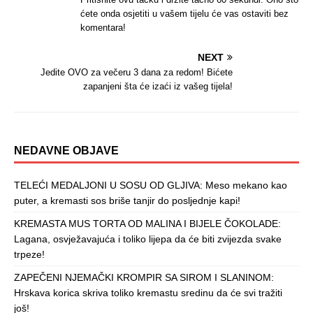
ćete onda osjetiti u vašem tijelu će vas ostaviti bez
komentara!
NEXT
Jedite OVO za večeru 3 dana za redom! Bićete
zapanjeni šta će izaći iz vašeg tijela!
NEDAVNE OBJAVE
TELEĆI MEDALJONI U SOSU OD GLJIVA: Meso mekano kao
puter, a kremasti sos briše tanjir do posljednje kapi!
KREMASTA MUS TORTA OD MALINA I BIJELE ČOKOLADE:
Lagana, osvježavajuća i toliko lijepa da će biti zvijezda svake
trpeze!
ZAPEČENI NJEMAČKI KROMPIR SA SIROM I SLANINOM:
Hrskava korica skriva toliko kremastu sredinu da će svi tražiti
još!