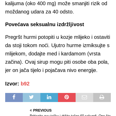
kalijuma (oko 400 mg) može smanjiti rizik od
moždanog udara za 40 odsto.
Povećava seksualnu izdržljivost
Pregršt hurmi potopiti u kozje mlijeko i ostaviti
da stoji tokom noći. Ujutro hurme izmiksujte s
mlijekom, dodajte med i kardamom (vrsta
začina). Ovaj sirup mogu piti osobe oba pola,
jer on jača tijelo i pojačava nivo energije.
Izvor:
b92
PREVIOUS
Pritisnite ovu tačku i držite tačno 60 sekundi. Ono što