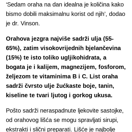
‘Sedam oraha na dan idealna je količina kako
bismo dobili maksimalnu korist od njih’, dodao
je dr. Vinson.
Orahova jezgra najviše sadrži ulja (55-
65%), zatim visokovrijednih bjelančevina
(15%) te isto toliko ugljikohidrata, a
bogata je i kalijem, magnezijem, fosforom,
željezom te vitaminima B i C. List oraha
sadrži čvrsto ulje žućkaste boje, tanin,
kiseline te tvari ljutog i gorkog ukusa.
Pošto sadrži neraspadnute ljekovite sastojke,
od orahovog lišća se mogu spravljati sirupi,
ekstrakti i slični preparati. Lišće je najbolje