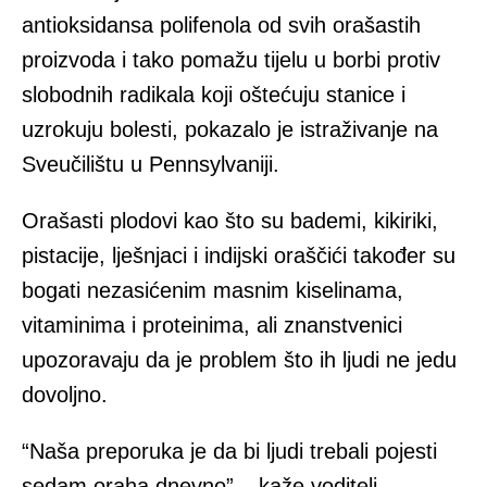
antioksidansa polifenola od svih orašastih
proizvoda i tako pomažu tijelu u borbi protiv
slobodnih radikala koji oštećuju stanice i
uzrokuju bolesti, pokazalo je istraživanje na
Sveučilištu u Pennsylvaniji.
Orašasti plodovi kao što su bademi, kikiriki,
pistacije, lješnjaci i indijski oraščići također su
bogati nezasićenim masnim kiselinama,
vitaminima i proteinima, ali znanstvenici
upozoravaju da je problem što ih ljudi ne jedu
dovoljno.
“Naša preporuka je da bi ljudi trebali pojesti
sedam oraha dnevno” – kaže voditelj