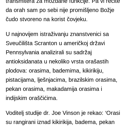
transmitera za moždane funkcije. Pa vi recite
da orah sam po sebi nije promišljeno Božje
čudo stvoreno na korist čovjeku.
U najnovijem istraživanju znanstvenici sa
Sveučilišta Scranton u američkoj državi
Pennsylvania analizirali su sadržaj
antioksidanata u nekoliko vrsta orašastih
plodova: orasima, bademima, kikirikiju,
pistacijama, lješnjacima, brazilskim orasima,
pekan orasima, makadamija orasima i
indijskim oraščićima.
Voditelj studije dr. Joe Vinson je rekao: ‘Orasi
su rangirani iznad kikirikija, badema, pekan