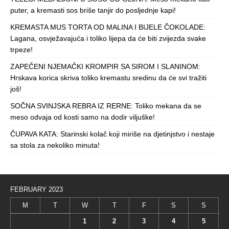
puter, a kremasti sos briše tanjir do posljednje kapi!
KREMASTA MUS TORTA OD MALINA I BIJELE ČOKOLADE:
Lagana, osvježavajuća i toliko lijepa da će biti zvijezda svake
trpeze!
ZAPEČENI NJEMAČKI KROMPIR SA SIROM I SLANINOM:
Hrskava korica skriva toliko kremastu sredinu da će svi tražiti
još!
SOČNA SVINJSKA REBRA IZ RERNE: Toliko mekana da se
meso odvaja od kosti samo na dodir viljuške!
ČUPAVA KATA: Starinski kolač koji miriše na djetinjstvo i nestaje
sa stola za nekoliko minuta!
FEBRUARY 2023
M
T
W
T
F
S
S
1
2
3
4
5