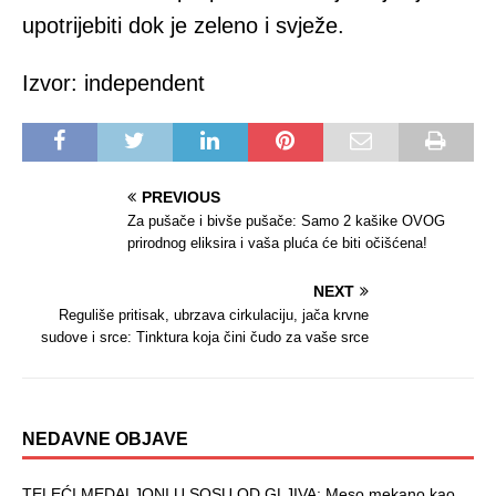
upotrijebiti dok je zeleno i svježe.
Izvor: independent
PREVIOUS
Za pušače i bivše pušače: Samo 2 kašike OVOG
prirodnog eliksira i vaša pluća će biti očišćena!
NEXT
Reguliše pritisak, ubrzava cirkulaciju, jača krvne
sudove i srce: Tinktura koja čini čudo za vaše srce
NEDAVNE OBJAVE
TELEĆI MEDALJONI U SOSU OD GLJIVA: Meso mekano kao