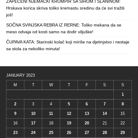
ZAPEČENI NJEMAČKI KROMPIR SA SIROM I SLANINOM:
Hrskava korica skriva toliko kremastu sredinu da će svi tražiti
još!
SOČNA SVINJSKA REBRA IZ RERNE: Toliko mekana da se
meso odvaja od kosti samo na dodir viljuške!
ČUPAVA KATA: Starinski kolač koji miriše na djetinjstvo i nestaje
sa stola za nekoliko minuta!
JANUARY 2023
M
T
W
T
F
S
S
1
2
3
4
5
6
7
8
9
10
11
12
13
14
15
16
17
18
19
20
21
22
23
24
25
26
27
28
29