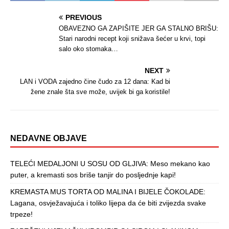
PREVIOUS
OBAVEZNO GA ZAPIŠITE JER GA STALNO BRIŠU:
Stari narodni recept koji snižava šećer u krvi, topi
salo oko stomaka…
NEXT
LAN i VODA zajedno čine čudo za 12 dana: Kad bi
žene znale šta sve može, uvijek bi ga koristile!
NEDAVNE OBJAVE
TELEĆI MEDALJONI U SOSU OD GLJIVA: Meso mekano kao
puter, a kremasti sos briše tanjir do posljednje kapi!
KREMASTA MUS TORTA OD MALINA I BIJELE ČOKOLADE:
Lagana, osvježavajuća i toliko lijepa da će biti zvijezda svake
trpeze!