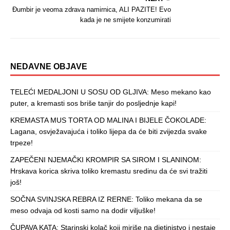
Đumbir je veoma zdrava namirnica, ALI PAZITE! Evo
kada je ne smijete konzumirati
NEDAVNE OBJAVE
TELEĆI MEDALJONI U SOSU OD GLJIVA: Meso mekano kao
puter, a kremasti sos briše tanjir do posljednje kapi!
KREMASTA MUS TORTA OD MALINA I BIJELE ČOKOLADE:
Lagana, osvježavajuća i toliko lijepa da će biti zvijezda svake
trpeze!
ZAPEČENI NJEMAČKI KROMPIR SA SIROM I SLANINOM:
Hrskava korica skriva toliko kremastu sredinu da će svi tražiti
još!
SOČNA SVINJSKA REBRA IZ RERNE: Toliko mekana da se
meso odvaja od kosti samo na dodir viljuške!
ČUPAVA KATA: Starinski kolač koji miriše na djetinjstvo i nestaje