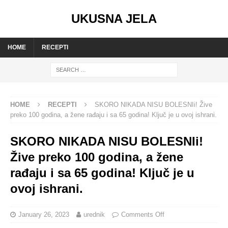
UKUSNA JELA
HOME
RECEPTI
HOME
RECEPTI
SKORO NIKADA NISU BOLESNIi! Žive
preko 100 godina, a žene rađaju i sa 65 godina! Ključ je u ovoj ishrani.
SKORO NIKADA NISU BOLESNIi!
Žive preko 100 godina, a žene
rađaju i sa 65 godina! Ključ je u
ovoj ishrani.
January 26, 2023
urednik
Comments Off