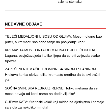
salo na stomaku!
NEDAVNE OBJAVE
TELEĆI MEDALJONI U SOSU OD GLJIVA: Meso mekano kao
puter, a kremasti sos briše tanjir do posljednje kapi!
KREMASTA MUS TORTA OD MALINA I BIJELE ČOKOLADE:
Lagana, osvježavajuća i toliko lijepa da će biti zvijezda svake
trpeze!
ZAPEČENI NJEMAČKI KROMPIR SA SIROM I SLANINOM:
Hrskava korica skriva toliko kremastu sredinu da će svi tražiti
još!
SOČNA SVINJSKA REBRA IZ RERNE: Toliko mekana da se
meso odvaja od kosti samo na dodir viljuške!
ČUPAVA KATA: Starinski kolač koji miriše na djetinjstvo i nestaje
sa stola za nekoliko minuta!