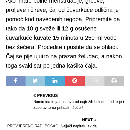
Ako imate bolne menstruacije, grčeve,
proljeve i čireve, čaj od čuvarkuće odlična je
pomoć kod navedenih tegoba. Pripremite ga
tako da 10 g sveže ili 12 g osušene
čuvarkuće kuvate 15 minuta u 250 ml vode
bez šećera. Procedite i pustite da se ohladi.
Čaj se pije ujutro na prazan želudac, a nakon
toga svaki sat po jedna kašika čaja.
PREVIOUS
Namirnica koja spasava od najtežih bolesti: Jedite je i
zaboravite na pritisak i šećer!
NEXT
PROVJERENO RADI POSAO: Najjači napitak, skida