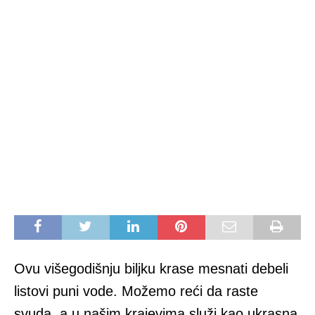
Ovu višegodišnju biljku krase mesnati debeli
listovi puni vode. Možemo reći da raste
svuda, a u našim krajevima služi kao ukrasna