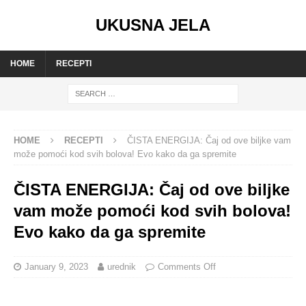
UKUSNA JELA
HOME
RECEPTI
HOME
RECEPTI
ČISTA ENERGIJA: Čaj od ove biljke vam
može pomoći kod svih bolova! Evo kako da ga spremite
ČISTA ENERGIJA: Čaj od ove biljke
vam može pomoći kod svih bolova!
Evo kako da ga spremite
January 9, 2023
urednik
Comments Off